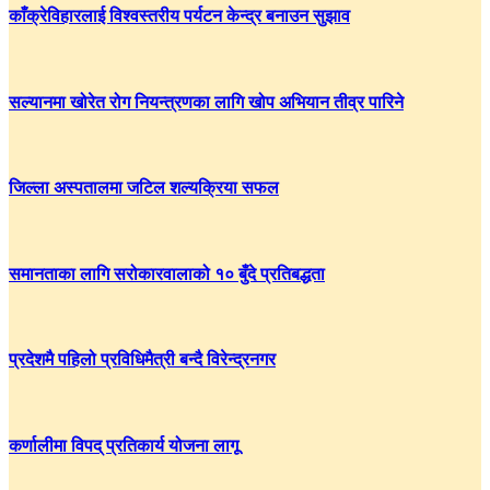
काँक्रेविहारलाई विश्वस्तरीय पर्यटन केन्द्र बनाउन सुझाव
सल्यानमा खोरेत रोग नियन्त्रणका लागि खोप अभियान तीव्र पारिने
जिल्ला अस्पतालमा जटिल शल्यक्रिया सफल
समानताका लागि सरोकारवालाको १० बुँदे प्रतिबद्धता
प्रदेशमै पहिलो प्रविधिमैत्री बन्दै विरेन्द्रनगर
कर्णालीमा विपद् प्रतिकार्य योजना लागू