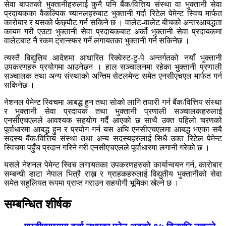
सेवा बापतको भुक्तानीहरुलाई कुनै पनि बैंक/वित्तिय संस्था वा भुक्तानी सेवा
प्रदायकका वैकल्पिक च्यानलहरुबाट भुक्तानी गर्दा रिटेल पेमेन्ट स्विच मार्फत
कारोबार र यसको र्फछ्यौट गर्न सकिने छ । वालेट-वालेट बीचको अन्तरआबद्धता
कायम गरी एउटा भुक्तानी सेवा प्रदायकबाट अर्को भुक्तानी सेवा प्रदायकमा
वालेटबाट नै रकम ट्रान्स्फर गर्ने लगायतका भुक्तानी गर्न सकिनेछ ।
त्यस्तै विद्युतिय आदेशमा आधारित रिक्वेस्ट-टु-पे अन्तर्गतको नयाँ भुक्तानी
उपकरणहरु प्रयोगमा आउनेछन । हाल सञ्चालनमा रहेका भुक्तानी प्रणाली
सञ्चालक तथा अन्य संस्थाको अन्तिम सेटलमेन्ट समेत एनसीएचएल मार्फत गर्न
सकिनेछ ।
नेशनल पेमेन्ट स्विचमा आबद्ध हुन तथा सोको लागि तयारी गर्न बैंक/वित्तिय संस्था
र भुक्तानी सेवा प्रदायक तथा भुक्तानी प्रणाली सञ्चालकहरुलाई
एनसीएचएलले आवश्यक सहयोग गर्दै आएको छ साथै उक्त पहिलो चरणको
पूर्वाधारमा आबद्ध हुन र प्रयोग गर्न यस अघि एनसीएचएलमा आबद्ध भएका सबै
सदस्य बैंक/वित्तिय संस्था तथा अन्य सदस्यहरुलाई सिधै उक्त रिटेल पेमेन्ट
स्विचमा पहुँच प्रदान गरिने गरी एनसीएचएलले पूर्वाधारमा लगानी गरेको छ ।
यसले नेशनल पेमेन्ट स्विच लगायतका उपकरणहरुको कार्यान्वयन गर्न, कारोबार
सम्बन्धी डाटा नेपाल भित्रै राख्न र ग्राहकहरुलाई विद्युतीय भुक्तानीको सेवा
समेत सहुलियत रूपमा प्राप्त गराउन सहयोगी भूमिका खेल्ने छ ।
सम्बन्धित शीर्षक