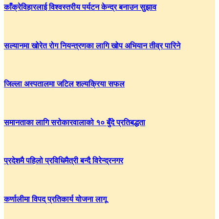
काँक्रेविहारलाई विश्वस्तरीय पर्यटन केन्द्र बनाउन सुझाव
सल्यानमा खोरेत रोग नियन्त्रणका लागि खोप अभियान तीव्र पारिने
जिल्ला अस्पतालमा जटिल शल्यक्रिया सफल
समानताका लागि सरोकारवालाको १० बुँदे प्रतिबद्धता
प्रदेशमै पहिलो प्रविधिमैत्री बन्दै विरेन्द्रनगर
कर्णालीमा विपद् प्रतिकार्य योजना लागू