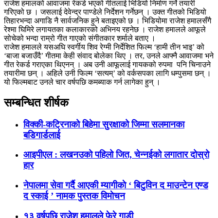
राजेश हमालको आवाजमा रेकर्ड भएको गीतलाई भिडियो निर्माण गर्ने तयारी
गरिएको छ । जसलाई देवेन्द्र पाण्डेले निर्देशन गर्नेछन् । उक्त गीतको भिडियो
तिहारभन्दा अगाडि नै सार्वजनिक हुने बताइएको छ । भिडियोमा राजेश हमालसँगै
रेश्मा घिमिरे लगायतका कलाकारको अभिनय रहनेछ । राजेश हमालले आफूले
सोचेको भन्दा राम्रो गीत गाएको संगीतकार शर्माले बताए ।
राजेश हमालले यसअघि स्वर्गीय शिव रेग्मी निर्देशित फिल्म ‘हामी तीन भाइ’ को
‘बाजा बजाउँदै’ गीतमा केही संवाद बोलेका थिए । तर, उनले आफ्नै आवाजमा भने
गीत रेकर्ड गराएका थिएनन् । अब उनी आफूलाई गायकको रुपमा पनि चिनाउने
तयारीमा छन् । अहिले उनी फिल्म ‘सत्यम्’ को वर्कसपका लागि धम्पुसमा छन् ।
यो फिल्मबाट उनले चार वर्षपछि कमब्याक गर्न लागेका हुन् ।
सम्बन्धित शीर्षक
विक्की-कट्रिनाको बिहेमा सुरक्षाको जिम्मा सलमानका
बडिगार्डलाई
आइपीएल : लखनउको पहिलो जित, चेन्‍नईको लगातार दोस्रो
हार
नेपालमा सेवा गर्दै आएकी म्यागीकाे ‘ बिटुविन द माउन्टेन एण्ड
द स्काई ’ नामक पुस्तक विमाेचन
१३ वर्षपछि राजेश हमालले फेरे गाडी