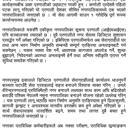
कार्यक्रमबीच उक्त प्रणालीको उद्घाटन गरकी हुन् । कर्णाली प्रदेशमै पहिलो
पटक लागू गरिएको यो प्रणाली देशका सीमित नगरपालिकामध्ये एक भएको
नगरपालिकाले जनाएको छ । यो सेवा आगामी साउन १ गतेदेखि पूर्ण रूपमा
कार्यान्वयनमा आउनेछ ।
नगरपालिकाले यससँगै एकीकृत नगरपालिका सूचना प्रणाली (आईएमआईएस)
पनि सञ्चालनमा ल्याएको छ । दुवै प्रणालीले नगर सेवामा डिजिटल सुशासन
प्रवर्द्धन गर्ने अपेक्षा गरिएको छ । इबिपिएस प्रणालीमार्फत अब सेवाग्राहीले घर
तथा अन्य भवन निर्माण अनुमति सम्बन्धी सम्पूर्ण प्रक्रिया अनलाइनबाटै गर्न
सक्नेछन् । यसमा नक्सा पेश गर्ने, आवश्यक कागजात अपलोड गर्ने, शुल्क
बुझाउने, निवेदनको अवस्था अनलाइनमै हेर्ने तथा अन्तिम स्वीकृति प्राप्त गर्ने
सुविधा समावेश गरिएको छ ।
नगरप्रमुख ढकालले डिजिटल प्रणालीले सेवाग्राहीलाई कार्यालय धाउनुपर्ने
बाध्यता घटाउँदै सेवा प्रवाहलाई सहज बनाउने विश्वास व्यक्त गरिन् । उनले
वीरेन्द्रनगरलाई प्रविधिमैत्री नगर बनाउने लक्ष्यका साथ काम अघि बढिरहेको
बताउँदै पश्चिम नेपालमै नमुना नगरपालिका बनाउने योजना रहेको उल्लेख गरिन्
। यस प्रणाली लागू भएपछि भवन निर्माण अनुमति प्रक्रियामा हुने ढिलासुस्ती,
कागजी झन्झट र अनावश्यक मानवीय हस्तक्षेप कम हुने अपेक्षा गरिएको छ ।
साथै सेवाप्रवाहमा पारदर्शिता बढ्ने, समय तथा लागत दुबै बचत हुने
नगरपालिकाले जनाएको छ ।
नगरका प्राविधिक कर्मचारीहरूले अब नक्सा परीक्षण, प्राविधिक मूल्याङ्कन