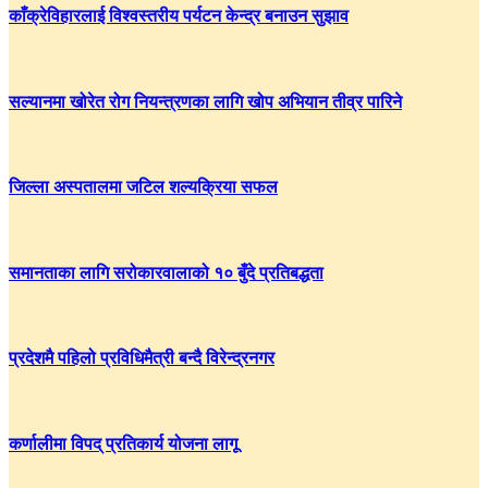
काँक्रेविहारलाई विश्वस्तरीय पर्यटन केन्द्र बनाउन सुझाव
सल्यानमा खोरेत रोग नियन्त्रणका लागि खोप अभियान तीव्र पारिने
जिल्ला अस्पतालमा जटिल शल्यक्रिया सफल
समानताका लागि सरोकारवालाको १० बुँदे प्रतिबद्धता
प्रदेशमै पहिलो प्रविधिमैत्री बन्दै विरेन्द्रनगर
कर्णालीमा विपद् प्रतिकार्य योजना लागू