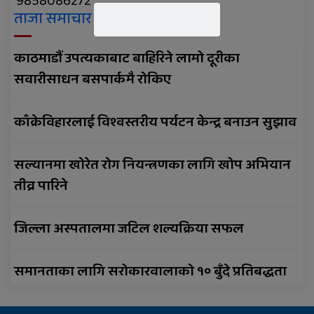
9858086272
जिल्ला अस्पतालमा जटिल शल्यक्रिया
ताजा समाचार
सफल
काठमाडौं उपत्यकाबाट बाहिरिने लामो दूरीका
समानताका लागि सरोकारवालाको १० बुँदे
प्रतिबद्धता
सवारीसाधन बसपार्कमै रोकिए
प्रदेशमै पहिलो प्रविधिमैत्री बन्दै विरेन्द्रनगर
काँक्रेविहारलाई विश्वस्तरीय पर्यटन केन्द्र बनाउन सुझाव
कर्णालीमा विपद् प्रतिकार्य योजना लागू
सल्यानमा खोरेत रोग नियन्त्रणका लागि खोप अभियान
रुकुम पश्चिमका छ स्थानीय तहले ल्याए
तिन अर्ब ६२ करोड बजेट
तीव्र पारिने
सार्वजनिक बिदामा पनि सेवा दिदै
जिल्ला अस्पतालमा जटिल शल्यक्रिया सफल
कालीकोटका नौ पालिकाको चार अर्ब ५५
करोड बजेट
समानताका लागि सरोकारवालाको १० बुँदे प्रतिबद्धता
अपाङ्गता भएकी छात्राको शिक्षाबाट बन्चित