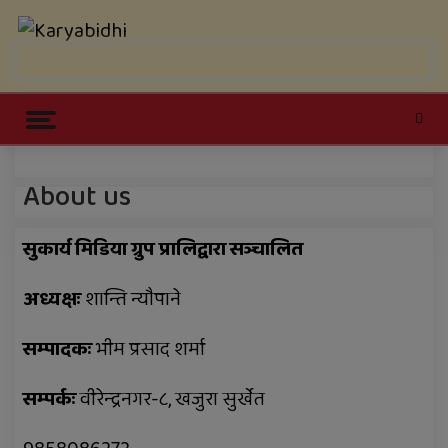
Skip
Karyabidhi
to
content
Online News Portal
Trending Now
About us
काठमाडौं उपत्यकाबाट बाहिरिने लामो
सुकार्य मिडिया ग्रुप प्रालिद्वारा सञ्चालित
दूरीका सवारीसाधन बसपार्कमै रोकिए
अध्यक्षः
शान्ति न्यौपाने
काँक्रेविहारलाई विश्वस्तरीय पर्यटन केन्द्र
सम्पादकः
भीम प्रसाद शर्मा
बनाउन सुझाव
सल्यानमा खोरेत रोग नियन्त्रणका लागि
सम्पर्कः
वीरेन्द्रनगर-८, खजुरा सुर्खेत
खोप अभियान तीव्र पारिने