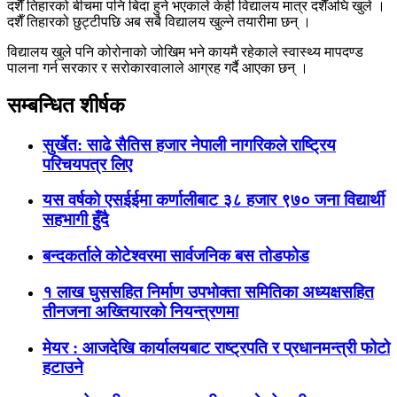
दशैँ तिहारको बीचमा पनि बिदा हुने भएकाले केही विद्यालय मात्र दशैँअघि खुले ।
दशैँ तिहारको छुट्टीपछि अब सबै विद्यालय खुल्ने तयारीमा छन् ।
विद्यालय खुले पनि कोरोनाको जोखिम भने कायमै रहेकाले स्वास्थ्य मापदण्ड
पालना गर्न सरकार र सरोकारवालाले आग्रह गर्दै आएका छन् ।
सम्बन्धित शीर्षक
सुर्खेत: साढे सैतिस हजार नेपाली नागरिकले राष्ट्रिय
परिचयपत्र लिए
यस वर्षकाे एसईईमा कर्णालीबाट ३८ हजार ९७० जना विद्यार्थी
सहभागी हुँदै
बन्दकर्ताले कोटेश्वरमा सार्वजनिक बस तोडफोड
१ लाख घुससहित निर्माण उपभोक्ता समितिका अध्यक्षसहित
तीनजना अख्तियारको नियन्त्रणमा
मेयर : आजदेखि कार्यालयबाट राष्ट्रपति र प्रधानमन्त्री फोटो
हटाउने