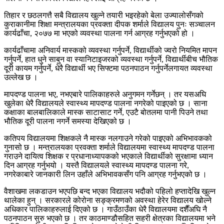
तिहार र छठलगत्तै सबै विद्यालय खुल्ने तयारी भइरहेको बेला उज्यालोसँगको
कुराकानीमा शिक्षा मन्त्रालयका प्रवक्ता दीपक शर्माले विद्यालय पुनः सञ्चालन
कार्यढाँचा, २०७७ मा भएको व्यवस्था पालना गर्न आग्रह गर्नुभएको हो ।
कार्यढाँचामा अनिवार्य मास्कको व्यवस्था गर्नुपर्ने, विद्यार्थीको ज्वरो नियमित मापन
गर्नुपर्ने, हात धुने साबुन वा स्यानिटाइजरको व्यवस्था गर्नुपर्ने, विद्यार्थीबीच भौतिक
दूरी कायम गर्नुपर्ने, धेरै विद्यार्थी भए सिफ्टमा पठनपाठन गर्नुपर्नेलगायत व्यवस्था
उल्लेख छ ।
मापदण्ड पालना भए, नभएबारे पालिकाहरुले अनुगमन गर्नेछन् । तर यसअघि
खुलेका धेरै विद्यालयले स्वास्थ्य मापदण्ड पालना नगरेको पाइएको छ । साना
कक्षाका बालबालिकाले मास्क साटासाट गर्ने, एउटै बोतलमा पानी पिउने तथा
भौतिक दूरी पालना नगर्ने समस्या देखिएको छ ।
कतिपय विद्यालयमा शिक्षकले नै मास्क नलगाउने गरेको पाइएको अभिभावकको
गुनासो छ । मन्त्रालयका प्रवक्ता शर्माले विद्यालयमा स्वास्थ्य मापदण्ड पालना
गराउने दायित्व शिक्षक र प्रधानाध्यापकको भएकाले विद्यार्थीको सुरक्षामा ध्यान
दिन आग्रह गर्नुभयो । यस्तै विद्यालयले स्वास्थ्य मापदण्ड पालना गरे,
नगरेकाबारे जानकारी लिन उहाँले अभिभावकसँग पनि आग्रह गर्नुभएको छ ।
वैशाखमा लकडाउन भएपछि बन्द भएका विद्यालय भदौको पहिलो हप्तादेखि खुल्न
थालेका हुन् । सरकारले कोरोना सङ्क्रमणको अवस्था हेरेर विद्यालय खोल्ने
अधिकार पालिकाहरुलाई दिएको छ । गाउँठाउँका धेरै विद्यालयमा दशैँअघि नै
पठनपाठन सुरु भएको छ । तर काठमाण्डौसहित सहरी क्षेत्रका विद्यालयमा भने