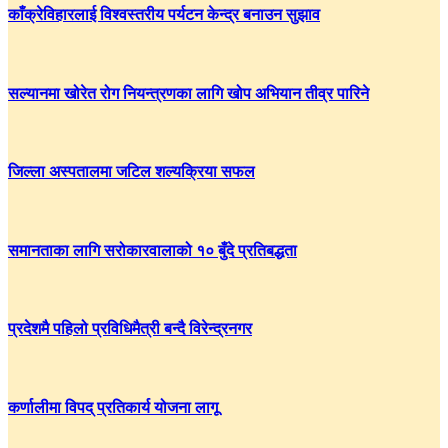
काँक्रेविहारलाई विश्वस्तरीय पर्यटन केन्द्र बनाउन सुझाव
सल्यानमा खोरेत रोग नियन्त्रणका लागि खोप अभियान तीव्र पारिने
जिल्ला अस्पतालमा जटिल शल्यक्रिया सफल
समानताका लागि सरोकारवालाको १० बुँदे प्रतिबद्धता
प्रदेशमै पहिलो प्रविधिमैत्री बन्दै विरेन्द्रनगर
कर्णालीमा विपद् प्रतिकार्य योजना लागू