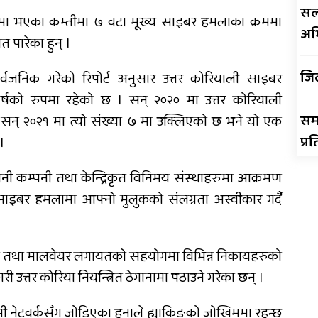
सल
महरुमा भएका कम्तीमा ७ वटा मूख्य साइबर हमलाका क्रममा
अपाङ्गता भएकी छात्राको
अभि
ात पारेका हुन् ।
शिक्षाबाट बन्चित
जि
्वजनिक गरेको रिपोर्ट अनुसार उत्तर कोरियाली साइबर
षको रुपमा रहेको छ । सन् २०२० मा उत्तर कोरियाली
सम
 सन् २०२१ मा त्यो संख्या ७ मा उक्लिएको छ भने यो एक
प्र
।
ानी कम्पनी तथा केन्द्रिकृत विनिमय संस्थाहरुमा आक्रमण
साइबर हमलामा आफ्नो मुलुकको संलग्नता अस्वीकार गर्दै
योग तथा मालवेयर लगायतको सहयोगमा विभिन्न निकायहरुको
री उत्तर कोरिया नियन्त्रित ठेगानामा पठाउने गरेका छन् ।
करेन्सी नेटवर्कसँग जोडिएका हुनाले ह्याकिङको जोखिममा रहन्छ