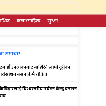
र्थिक
कला/साहित्य
सुरक्षा
सल्यानमा खोरेत रोग
जा समाचार
नियन्त्रणका लागि खोप
अभियान तीव्र पारिने
माडौं उपत्यकाबाट बाहिरिने लामो दूरीका
प्रदेशमै पहिलो प्रविधिमैत्री बन्दै
ारीसाधन बसपार्कमै रोकिए
विरेन्द्रनगर
क्रेविहारलाई विश्वस्तरीय पर्यटन केन्द्र बनाउन
सार्वजनिक बिदामा पनि सेवा
झाव
दिदै