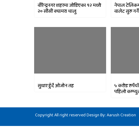
वीरेन्द्रनगर शहरमा जोडिएका ९२ मध्ये
नेपाल टेलिकम
२० सीसी क्यामरा चालु
वालेट सुरु गर्ने
सुधार हुँदै ओजोन तह
५ करोड रुपैया
पहिलो कम्प्यु
Copyright All right reserved Design By:
Aarush Creation