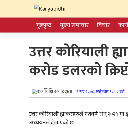
Skip
Karyabidhi
to
content
Online News Portal
गृहपृष्ठ
मुख्य समाचार
विचार
कार्
Trending Now
उत्तर कोरियाली ह्य
काठमाडौं उपत्यकाबाट
करोड डलरको क्रिप्ट
बाहिरिने लामो दूरीका
सवारीसाधन बसपार्कमै रोकि
जिल्ला अस्पतालमा जटिल
कार्यविधि संवाददाता ।
शल्यक्रिया सफल
२ माघ २०७८, आईतवार १०:५० बजे
कर्णालीमा विपद् प्रतिकार्य
उत्तर कोरियाली ह्याकरहरुले गतवर्ष सन् २०२१ मा झ
योजना लागू
अध्ययनले देखाएको छ ।