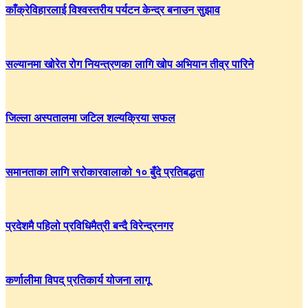
काँक्रेविहारलाई विश्वस्तरीय पर्यटन केन्द्र बनाउन सुझाव
सल्यानमा खोरेत रोग नियन्त्रणका लागि खोप अभियान तीव्र पारिने
जिल्ला अस्पतालमा जटिल शल्यक्रिया सफल
समानताका लागि सरोकारवालाको १० बुँदे प्रतिबद्धता
प्रदेशमै पहिलो प्रविधिमैत्री बन्दै विरेन्द्रनगर
कर्णालीमा विपद् प्रतिकार्य योजना लागू