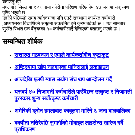
बताउनुभयो ।
मंगलबार जिल्लामा ९२ जनामा कोरोना परिक्षण गरिएकोमा ४७ जनामा सक्रमण
पुष्टि भएको छ ।
उहाँले पछिल्लो समय व्यक्तिभन्दा पनि एउटै संस्थामा कार्यरत कर्मचारी
,अध्ययनरत विद्यार्थिको समूहमा सक्रमित हुने क्रम बढेको छ । गत सोमबार
सुर्खेत स्थित एक बैँङ्कका १० कर्मचारीलाई देखिएको बताउनु भएको छ ।
सम्बन्धित शीर्षक
सत्तारुढ गठबन्धन र एमाले कार्यकर्ताबीच कुटाकुट
अष्ट्रियामा खोप नलगाएका मानिसलाई लकडाउन
आजदेखि एलपी ग्यास उद्योग संघ थप आन्दोलन गर्दै
यसवर्ष ४० निजामती कर्मचारीले पाउँदैछन उत्कृष्ट र निजामती
पुरस्कार,शुन्य सर्वोत्कृष्ट कर्मचारी
अमेरिकी ड्रोन हमलाबाट काबुलमा मारिने ६ जना बालबालिका
बक्यौता नतिरेपछि सुमार्गीको मोबाइल लाइसेन्स खारेज गर्दै
प्राधिकरण