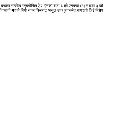
ोही दफामा उल्लेख भएबमोजिम ऐ.ऐ. ऐनको दफा ३ को उपदफा (१) र दफा ३ को
नोक्सानी भएको बिगो रकम निजबाट असुल उपर हुनसमेत मागदावी लिई बिशेष