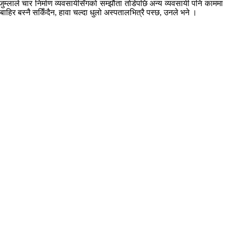
ुम्लाले चार निर्माण व्यवसायीसँगको सम्झौता तोडेपछि अन्य व्यवसायी पनि काममा
िर बस्नै सकिँदैन, हावा चल्दा धुलो अस्पतालभित्रै पस्छ, उनले भने ।