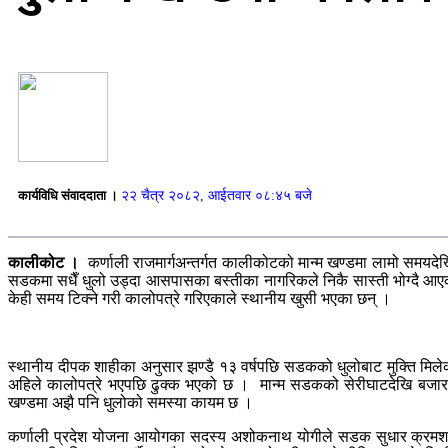
कार्यविधि संवाददाता ।
२२ चैत्र २०८२, आईतवार ०८:४५ बजे
कालीकोट ।
कर्णाली राजमार्गअन्तर्गत कालीकोटको मान्म खण्डमा लामो समयद
सडकमा सधैँ धुलो उड्दा आसपासका बस्तीका नागरिकले निकै सास्ती भोग्दै आएका
केही समय टिक्ने गरी कालोपत्रे गरिएकाले स्थानीय खुसी भएका छन् ।
स्थानीय दीपक शाहीका अनुसार झण्डै १३ वर्षपछि सडकको धुलोबाट मुक्ति मिलेको
अहिले कालोपत्रे भएपछि ढुक्क भएको छ । मान्म सडकको सेरीघाटदेखि बजारसम्म
खण्डमा अझै पनि धुलोको समस्या कायम छ ।
कर्णाली प्रदेश योजना आयोगका सदस्य अशोकनाथ योगीले सडक सुधार क्रमशः भइ