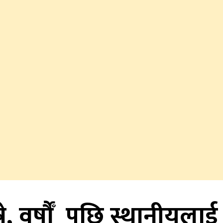
े, वर्षाैँ पछि स्थानीयला