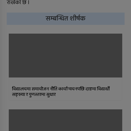
राखेको छ ।
सुर्खेतमा लागुऔषधविरुद्ध सचेतना
कार्यक्रम
सम्बन्धित शीर्षक
विद्यालयमा समायोजन नीति कार्यान्वयनपछि दाङमा विद्यार्थी
सङ्ख्या र गुणस्तरमा सुधार