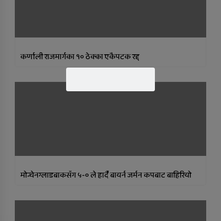
कर्णाली राजमार्गका १० ठेक्का एकैपटक रद्द
मोन्चेनग्लाडबाकसँग ५-० ले हार्दै बायर्न जर्मन कपबाट बाहिरियो