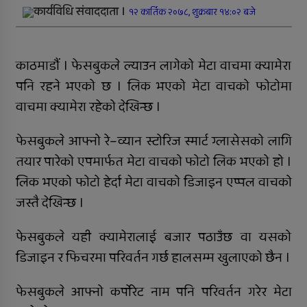
कार्यविधि संवाददाता ।
१२ कार्तिक २०७८, शुक्रबार १४:०२ बजे
जिल्ला अस्पतालमा जटिल शल्यक्रिया
सफल
काठमाडौं । फेसबुकले ल्याउन लागेको मेटा वाचमा क्यामेरा
समानताका लागि सरोकारवालाको १० बुँदे
प्रतिबद्धता
पनि रहने भएको छ । लिक भएको मेटा वाचको फोटोमा
वाचमा क्यामेरा रहेको देखिन्छ ।
प्रदेशमै पहिलो प्रविधिमैत्री बन्दै विरेन्द्रनगर
फेसबुकले आफ्नो रे–व्यान स्टोरिज स्मार्ट ग्लासेसको लागि
कर्णालीमा विपद् प्रतिकार्य योजना लागू
तयार पारेको एपमार्फत मेटा वाचको फोटो लिक भएको हो ।
रुकुम पश्चिमका छ स्थानीय तहले ल्याए
लिक भएको फोटो हेर्दा मेटा वाचको डिजाइन एप्पल वाचको
तिन अर्ब ६२ करोड बजेट
जस्तै देखिन्छ ।
सार्वजनिक बिदामा पनि सेवा दिदै
फेसबुकले यही क्यामेरालाई बजार पठाउँछ वा यसको
कालीकोटका नौ पालिकाको चार अर्ब ५५
डिजाइन र फिचरमा परिवर्तन गर्छ हालसम्म खुलाएको छैन ।
करोड बजेट
फेसबुकले आफ्नो कर्पोरेट नाम पनि परिवर्तन गरेर मेटा
अपाङ्गता भएकी छात्राको शिक्षाबाट बन्चित