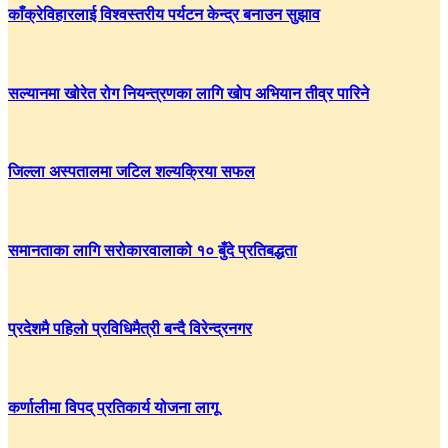
काँक्रेविहारलाई विश्वस्तरीय पर्यटन केन्द्र बनाउन सुझाव
सल्यानमा खोरेत रोग नियन्त्रणका लागि खोप अभियान तीव्र पारिने
जिल्ला अस्पतालमा जटिल शल्यक्रिया सफल
समानताका लागि सरोकारवालाको १० बुँदे प्रतिबद्धता
प्रदेशमै पहिलो प्रविधिमैत्री बन्दै विरेन्द्रनगर
कर्णालीमा विपद् प्रतिकार्य योजना लागू