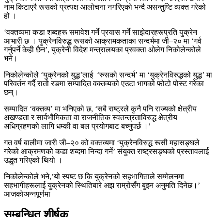
नाम किटाएरै रूसको प्रत्यक्ष आलोचना नगरिएको भन्दै असन्तुष्टि व्यक्त गरेको
हो ।
‘वक्तव्यमा कडा शब्दहरू समावेश गर्ने प्रयास गर्ने साझेदारहरूप्रति युक्रेन
आभारी छ । युक्रेनविरुद्ध रूसको आक्रामकताका सन्दर्भमा जी–२० मा ‘गर्व
गर्नुपर्ने केही छैन’, युक्रेनी विदेश मन्त्रालयका प्रवक्ता ओलेग निकोलेन्कोले
भने।
निकोलेन्कोले ‘युक्रेनको युद्ध’लाई ‘रुसको सन्दर्भ’ मा ‘युक्रेनविरुद्धको युद्ध’ मा
परिवर्तन गर्दै रातो रङमा सम्पादित वक्तव्यको एउटा भागको फोटो पोस्ट गरेका
छन्।
सम्पादित ‘वक्तव्य’ मा भनिएको छ, ‘सबै राष्ट्रले कुनै पनि राज्यको क्षेत्रीय
अखण्डता र सार्वभौमिकता वा राजनीतिक स्वतन्त्रताविरुद्ध क्षेत्रीय
अधिग्रहणको लागि धम्की वा बल प्रयोगबाट बच्नुपर्छ ।’
गत वर्ष बालीमा जारी जी–२० को वक्तव्यमा ‘युक्रेनविरुद्ध रूसी महासङ्घले
गरेको आक्रमणको कडा शब्दमा निन्दा गर्ने’ संयुक्त राष्ट्रसङ्घको प्रस्तावलाई
उद्धृत गरिएको थियो ।
निकोलेन्कोले भने,’यो स्पष्ट छ कि युक्रेनको सहभागिताले सम्मेलनमा
सहभागीहरूलाई युक्रेनको स्थितिबारे अझ राम्रोसँग बुझ्न अनुमति दिनेछ।’
आजकाेअन्नपूर्णमा
सम्बन्धित शीर्षक