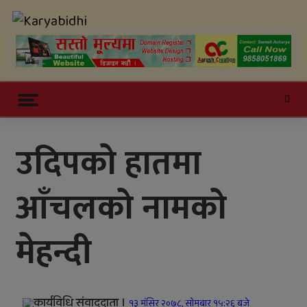
Skip
Karyabidhi
to
content
Online News Portal
Trending Now
उदिपको हातमा
काठमाडौं उपत्यकाबाट बाहिरिने लामो
आँचलको नामको
दूरीका सवारीसाधन बसपार्कमै रोकिए
काँक्रेविहारलाई विश्वस्तरीय पर्यटन केन्द्र
मेहन्दी
बनाउन सुझाव
सल्यानमा खोरेत रोग नियन्त्रणका लागि
खोप अभियान तीव्र पारिने
कार्यविधि संवाददाता ।
१३ मंसिर २०७८, सोमबार १५:२६ बजे