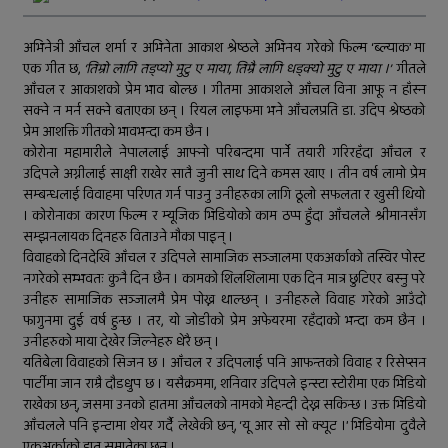
जिल्ला अस्पतालमा जटिल शल्यक्रिया
सफल
अभिनेत्री आँचल शर्मा र अभिनेता आकाश श्रेष्ठले अभिनय गरेको फिल्म ‘ब्ल्याक’ मा
एक गीत छ,
‘तिम्रो लागि तड्प्यो मुटु ए माया, तिम्रै लागि धड्क्यो मुटु ए माया ।’
गीतले
समानताका लागि सरोकारवालाको १० बुँदे
आँचल र आकाशको प्रेम भाव बोल्छ । गीतमा आकाशले आँचल विना आफू न हाँस्न
प्रतिबद्धता
सक्ने न मर्न सक्ने बताएका छन् । रियल लाइफमा भने आँचलप्रति डा. उदिप श्रेष्ठको
प्रेम आशक्ति गीतको भावभन्दा कम छैन ।
प्रदेशमै पहिलो प्रविधिमैत्री बन्दै विरेन्द्रनगर
कोरोना महामारीले नेपाललाई आफ्नो परिबन्दमा पार्ने तयारी गरिरहँदा आँचल र
उदिपले अग्नीलाई साक्षी राखेर सातै जुनी साथ दिने कमस खाए । तीन वर्ष लामो प्रेम
कर्णालीमा विपद् प्रतिकार्य योजना लागू
सम्बन्धलाई विवाहमा परिणत गर्न पाउनु उनीहरुका लागि ठूलो सफलता र खुसी थियो
। कोरोनाका कारण फिल्म र म्यूजिक भिडियोको काम ठप्प हुँदा आँचलले श्रीमानसँग
रुकुम पश्चिमका छ स्थानीय तहले ल्याए
सम्झनलायक दिनहरु विताउने मौका पाइन् ।
तिन अर्ब ६२ करोड बजेट
विवाहको दिनदेखि आँचल र उदिपले सामाजिक सञ्जालमा एकअर्काको तस्विर पोस्ट
नगरेको सम्भवतः कुनै दिन छैन । कामको शिलशिलामा एक दिन मात्र छुटिएर बस्नु परे
सार्वजनिक बिदामा पनि सेवा दिदै
उनीहरु सामाजिक सञ्जालमै प्रेम पोख्न थाल्छन् । उनीहरुले विवाह गरेको आउँदो
फागुनमा दुई वर्ष हुन्छ । तर, यो जोडीको प्रेम अफेयरमा रहँदाको भन्दा कम छैन ।
कालीकोटका नौ पालिकाको चार अर्ब ५५
उनीहरुको माया देखेर जिल्नेहरु धेरै छन् ।
यतिबेला विवाहको सिजन छ । आँचल र उदिपलाई पनि आफन्तको विवाह र रिसेप्सन
करोड बजेट
पार्टीमा जान राम्रै दौडधुप छ । यसैक्रममा, शनिवार उदिपले इन्स्टा स्टोरीमा एक भिडियो
राखेका छन्, जसमा उनको हातमा आँचलको नामको मेहन्दी देख्न सकिन्छ । उक्त भिडियो
अपाङ्गता भएकी छात्राको शिक्षाबाट बन्चित
आँचलले पनि इन्टामा शेयर गर्दै लेखेकी छन्, ‘यू आर सो सो क्यूट ।’ भिडियोमा दुवैले
एकअर्काको हात समातेका छन् ।