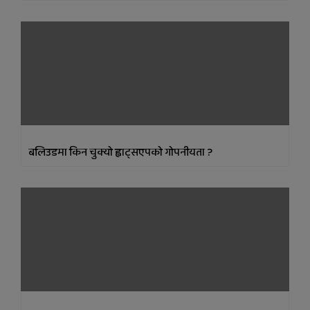
बलिउडमा किन चुक्यो ह्वाट्सएपको गोपनीयता ?