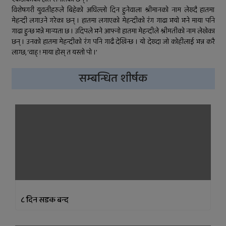
सुर्खेतमा लागुऔषधविरुद्ध सचेतना
विशेषगरी युवतीहरुले बिहेको अघिल्लो दिन हुनेवाला श्रीमानको नाम लेख्दै हातमा
कार्यक्रम
मेहन्दी लगाउने गरेका छन् । हातमा लगाएको मेहन्दीको रंग गाढा भयो भने माया पनि
गाढा हुन्छ भन्ने मान्यता छ । उदिपले भने आफ्नो हातमा मेहन्दीले श्रीमतीको नाम लेखेका
छन् । उनको हातमा मेहन्दीको रंग पनि गाढै देखिन्छ । यो देख्दा जो कोहीलाई भन्न करै
लाग्छ, ‘वाह् ! माया होस् त यस्तो पो ।’
सम्बन्धित शीर्षक
८ दिन सडक बन्द