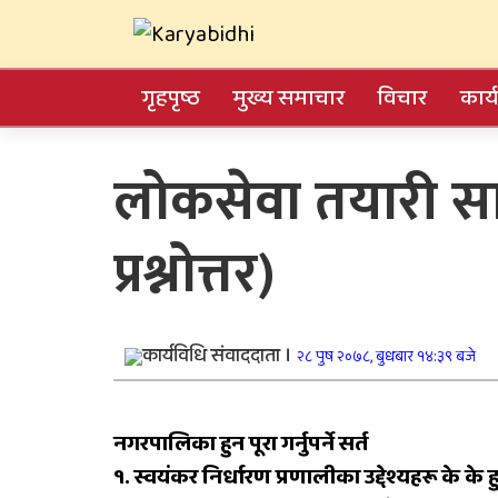
Skip
Karyabidhi
to
content
Online News Portal
गृहपृष्ठ
मुख्य समाचार
विचार
कार्
Trending Now
लोकसेवा तयारी सा
काठमाडौं उपत्यकाबाट
प्रश्नोत्तर)
बाहिरिने लामो दूरीका
सवारीसाधन बसपार्कमै रोकि
जिल्ला अस्पतालमा जटिल
कार्यविधि संवाददाता ।
शल्यक्रिया सफल
२८ पुष २०७८, बुधबार १४:३९ बजे
कर्णालीमा विपद् प्रतिकार्य
नगरपालिका हुन पूरा गर्नुपर्ने सर्त
योजना लागू
१. स्वयंकर निर्धारण प्रणालीका उद्देश्यहरू के के हु