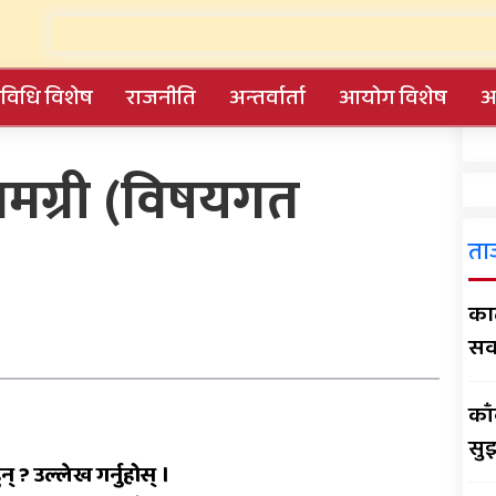
यविधि विशेष
राजनीति
अन्तर्वार्ता
आयोग विशेष
आ
मग्री (विषयगत
काँक्रेविहारलाई विश्वस्तरीय
पर्यटन केन्द्र बनाउन सुझाव
ता
ए
काठ
समानताका लागि
सव
सरोकारवालाको १० बुँदे
प्रतिबद्धता
काँ
रुकुम पश्चिमका छ स्थानीय
सु
तहले ल्याए तिन अर्ब ६२ करोड
न् ? उल्लेख गर्नुहोस् ।
बजेट