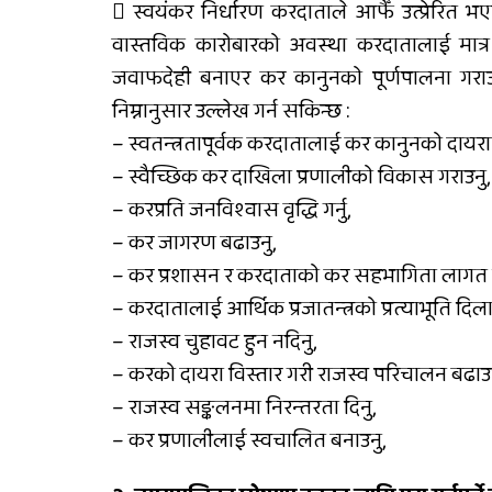
 स्वयंकर निर्धारण करदाताले आफैँ उत्प्रेरित भ
वास्तविक कारोबारको अवस्था करदातालाई मात्र 
कालीकोटका नौ पालिकाको
चार अर्ब ५५ करोड बजेट
जवाफदेही बनाएर कर कानुनको पूर्णपालना गराउन
निम्नानुसार उल्लेख गर्न सकिन्छ :
– स्वतन्त्रतापूर्वक करदातालाई कर कानुनको दायराम
– स्वैच्छिक कर दाखिला प्रणालीको विकास गराउनु,
– करप्रति जनविश्वास वृद्धि गर्नु,
– कर जागरण बढाउनु,
– कर प्रशासन र करदाताको कर सहभागिता लागत 
– करदातालाई आर्थिक प्रजातन्त्रको प्रत्याभूति दिला
– राजस्व चुहावट हुन नदिनु,
– करको दायरा विस्तार गरी राजस्व परिचालन बढाउन
– राजस्व सङ्कलनमा निरन्तरता दिनु,
– कर प्रणालीलाई स्वचालित बनाउनु,