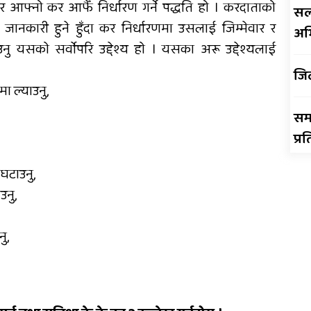
एर आफ्नो कर आफैँ निर्धारण गर्ने पद्धति हो । करदाताको
सल
जानकारी हुने हुँदा कर निर्धारणमा उसलाई जिम्मेवार र
अपाङ्गता भएकी छात्राको
अभि
शिक्षाबाट बन्चित
ु यसको सर्वोपरि उद्देश्य हो । यसका अरू उद्देश्यलाई
जि
ा ल्याउनु,
सम
प्र
घटाउनु,
उनु,
ु,