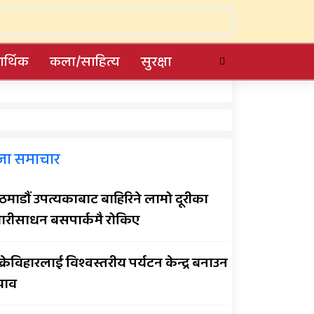
र्थिक
कला/साहित्य
सुरक्षा
सल्यानमा खोरेत रोग
जा समाचार
नियन्त्रणका लागि खोप
अभियान तीव्र पारिने
माडौं उपत्यकाबाट बाहिरिने लामो दूरीका
प्रदेशमै पहिलो प्रविधिमैत्री बन्दै
ारीसाधन बसपार्कमै रोकिए
विरेन्द्रनगर
क्रेविहारलाई विश्वस्तरीय पर्यटन केन्द्र बनाउन
सार्वजनिक बिदामा पनि सेवा
झाव
दिदै