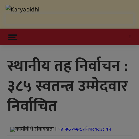
Skip
Karyabidhi
to
content
Online News Portal
Trending Now
स्थानीय तह निर्वाचन :
काठमाडौं उपत्यकाबाट बाहिरिने लामो
३८५ स्वतन्त्र उम्मेदवार
दूरीका सवारीसाधन बसपार्कमै रोकिए
काँक्रेविहारलाई विश्वस्तरीय पर्यटन केन्द्र
निर्वाचित
बनाउन सुझाव
सल्यानमा खोरेत रोग नियन्त्रणका लागि
खोप अभियान तीव्र पारिने
कार्यविधि संवाददाता ।
१४ जेष्ठ २०७९, शनिबार १८:३८ बजे
जिल्ला अस्पतालमा जटिल शल्यक्रिया