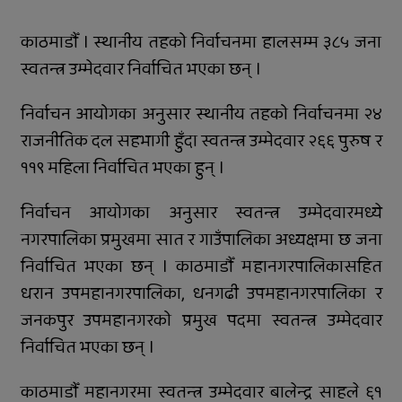
सफल
काठमाडौँ । स्थानीय तहको निर्वाचनमा हालसम्म ३८५ जना
समानताका लागि सरोकारवालाको १० बुँदे
प्रतिबद्धता
स्वतन्त्र उम्मेदवार निर्वाचित भएका छन् ।
प्रदेशमै पहिलो प्रविधिमैत्री बन्दै विरेन्द्रनगर
निर्वाचन आयोगका अनुसार स्थानीय तहको निर्वाचनमा २४
राजनीतिक दल सहभागी हुँदा स्वतन्त्र उम्मेदवार २६६ पुरुष र
कर्णालीमा विपद् प्रतिकार्य योजना लागू
११९ महिला निर्वाचित भएका हुन् ।
रुकुम पश्चिमका छ स्थानीय तहले ल्याए
तिन अर्ब ६२ करोड बजेट
निर्वाचन आयोगका अनुसार स्वतन्त्र उम्मेदवारमध्ये
नगरपालिका प्रमुखमा सात र गाउँपालिका अध्यक्षमा छ जना
सार्वजनिक बिदामा पनि सेवा दिदै
निर्वाचित भएका छन् । काठमाडौँ महानगरपालिकासहित
कालीकोटका नौ पालिकाको चार अर्ब ५५
धरान उपमहानगरपालिका, धनगढी उपमहानगरपालिका र
करोड बजेट
जनकपुर उपमहानगरको प्रमुख पदमा स्वतन्त्र उम्मेदवार
अपाङ्गता भएकी छात्राको शिक्षाबाट बन्चित
निर्वाचित भएका छन् ।
सुर्खेतमा लागुऔषधविरुद्ध सचेतना
काठमाडौँ महानगरमा स्वतन्त्र उम्मेदवार बालेन्द्र साहले ६१