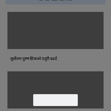
सुर्खेतमा पुरुष हिंसाकाे उजुरी बढदै