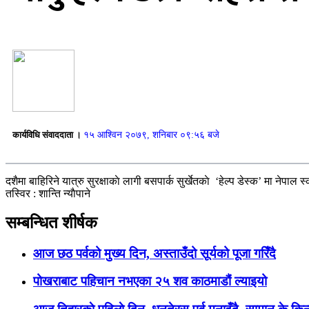
कार्यविधि संवाददाता ।
१५ आश्विन २०७९, शनिबार ०९:५६ बजे
दशैमा बाहिरिने यात्रु सुरक्षाकाे लागी बसपार्क सुर्खेतकाे ‘हेल्प डेस्क’ मा नेपाल
तस्विर : शान्ति न्याैपाने
सम्बन्धित शीर्षक
आज छठ पर्वको मुख्य दिन, अस्ताउँदो सूर्यको पूजा गरिँदै
पोखराबाट पहिचान नभएका २५ शव काठमाडौं ल्याइयो