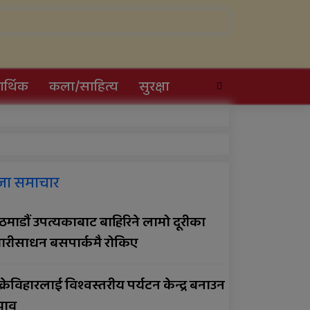
र्थिक
कला/साहित्य
सुरक्षा
सल्यानमा खोरेत रोग
जा समाचार
नियन्त्रणका लागि खोप
अभियान तीव्र पारिने
माडौं उपत्यकाबाट बाहिरिने लामो दूरीका
प्रदेशमै पहिलो प्रविधिमैत्री बन्दै
ारीसाधन बसपार्कमै रोकिए
विरेन्द्रनगर
क्रेविहारलाई विश्वस्तरीय पर्यटन केन्द्र बनाउन
सार्वजनिक बिदामा पनि सेवा
झाव