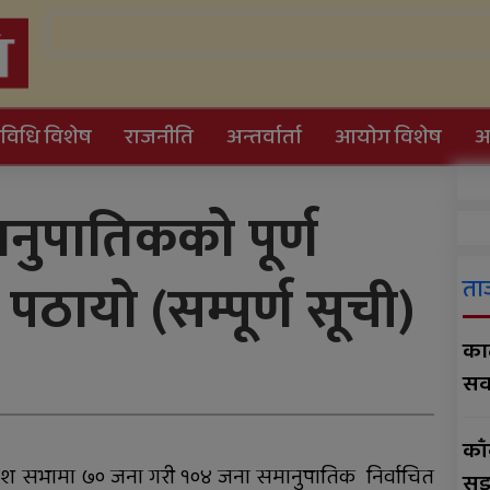
Karyabidhi
यविधि विशेष
राजनीति
अन्तर्वार्ता
आयोग विशेष
आ
नुपातिकको पूर्ण
काँक्रेविहारलाई विश्वस्तरीय
ायो (सम्पूर्ण सूची)
पर्यटन केन्द्र बनाउन सुझाव
ता
ए
काठ
समानताका लागि
सव
सरोकारवालाको १० बुँदे
प्रतिबद्धता
काँ
रुकुम पश्चिमका छ स्थानीय
रदेश सभामा ७० जना गरी १०४ जना समानुपातिक निर्वाचित
सु