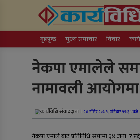
Skip
to
content
Online News Portal
गृहपृष्ठ
मुख्य समाचार
विचार
कार्
Trending Now
नेकपा एमालेले समा
काठमाडौं उपत्यकाबाट
नामावली आयोगमा पठ
बाहिरिने लामो दूरीका
सवारीसाधन बसपार्कमै रोकि
जिल्ला अस्पतालमा जटिल
कार्यविधि संवाददाता ।
शल्यक्रिया सफल
२४ मंसिर २०७९, शनिबार १९:३८ बजे
कर्णालीमा विपद् प्रतिकार्य
नेकपा एमाले बाट प्रतिनिधि सभामा ३४ जना र प्