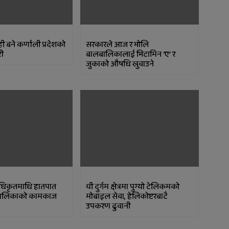
ही बने कर्णाली प्रदेशको
सरकारले आज र भोलि
री
बालबालिकालाई भिटामिन ‘ए’ र
जुकाको औषधि खुवाउने
धिकृतमाथि हातपात
यी दुर्गम क्षेत्रमा पुग्यो टेलिकमको
ालिकाको कामकाज
मोबाइल सेवा, हेलिकोप्टरबाटै
उपकरण ढुवानी