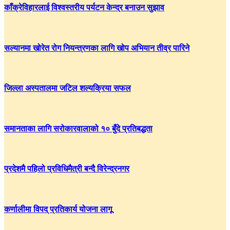
काँक्रेविहारलाई विश्वस्तरीय पर्यटन केन्द्र बनाउन सुझाव
सल्यानमा खोरेत रोग नियन्त्रणका लागि खोप अभियान तीव्र पारिने
जिल्ला अस्पतालमा जटिल शल्यक्रिया सफल
समानताका लागि सरोकारवालाको १० बुँदे प्रतिबद्धता
प्रदेशमै पहिलो प्रविधिमैत्री बन्दै विरेन्द्रनगर
कर्णालीमा विपद् प्रतिकार्य योजना लागू