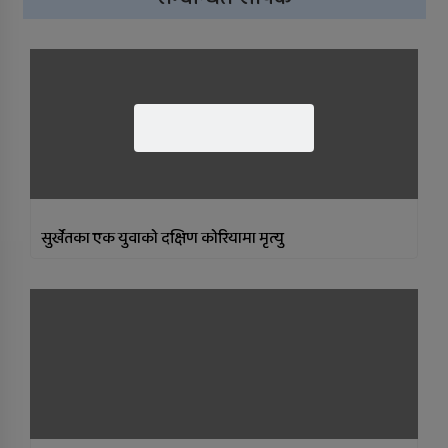
सुर्खेतका एक युवाकाे दक्षिण काेरियामा मृत्यु