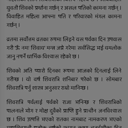
युवती शिवको प्रर्थाना गर्छन् र असल पतिको कामना गर्छन् ।
सुर्खेतमा लागुऔषधविरुद्ध सचेतना
कार्यक्रम
विवाहित महिला आफ्ना पति र परिवारको मंगल कामना
गर्छन् ।
व्रतमा सर्वाेत्तम व्रतका रुपमा लिइने यस पर्वका दिन उपवास
गरी ‘ऊँ नमः शिवाय’ मन्त्र जप्ने गरेमा सर्वसिद्ध भई यमलोक
जानु नपर्ने धार्मिक विश्वास रहेको छ ।
शिवको अति प्यारो दिनका रूपमा आजको दिनलाई लिने
गरीन्छ । याे वर्ष शिवरात्रि शनिबार परेकाे छ । साेमबार
शिवरात्रि पर्नु शास्त्र अनुसार राम्राे मानिन्छ ।
शिवरात्रि पर्वलाई पर्वको राजा भनिन्छ र शिवरात्रिको
पालनाले भोग र मोक्ष दुवैको प्राप्ति हुने प्राचीन जनविश्वास
छ । शिव उत्पत्ति भएको रातका नामबाट नामकरण भएको
महाशिवरात्री प्रत्येक वर्षको फागुन कृष्ण चतुर्दशीका दिन