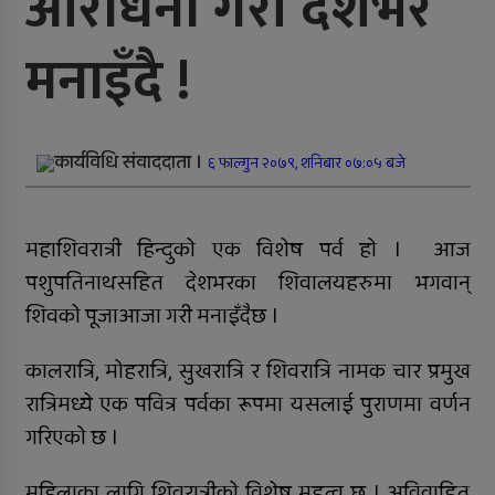
आराधना गरी देशभर
जिल्ला अस्पतालमा जटिल शल्यक्रिया
मनाइँदै !
सफल
समानताका लागि सरोकारवालाको १० बुँदे
प्रतिबद्धता
कार्यविधि संवाददाता ।
६ फाल्गुन २०७९, शनिबार ०७:०५ बजे
प्रदेशमै पहिलो प्रविधिमैत्री बन्दै विरेन्द्रनगर
कर्णालीमा विपद् प्रतिकार्य योजना लागू
महाशिवरात्री हिन्दुको एक विशेष पर्व हो । आज
पशुपतिनाथसहित देशभरका शिवालयहरुमा भगवान्
रुकुम पश्चिमका छ स्थानीय तहले ल्याए
तिन अर्ब ६२ करोड बजेट
शिवको पूजाआजा गरी मनाइँदैछ ।
सार्वजनिक बिदामा पनि सेवा दिदै
कालरात्रि, मोहरात्रि, सुखरात्रि र शिवरात्रि नामक चार प्रमुख
रात्रिमध्ये एक पवित्र पर्वका रूपमा यसलाई पुराणमा वर्णन
कालीकोटका नौ पालिकाको चार अर्ब ५५
करोड बजेट
गरिएको छ ।
अपाङ्गता भएकी छात्राको शिक्षाबाट बन्चित
महिलाका लागि शिवरात्रीको विशेष महत्व छ । अविवाहित