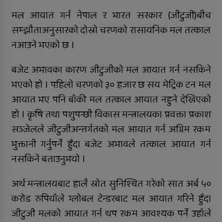
खोप अभियान तीव्र पारिने
मल आयात गर्न नेपाल र भारत सरकार (जीटुजी)बीच
सम्झौताअनुसारको दोस्रो चरणको रासायनिक मल तत्काल
नआउने भएको छ ।
जिल्ला अस्पतालमा जटिल शल्यक्रिया
सफल
बजेट अभावका कारण जीटुजीको मल आयात गर्न नसकिने
समानताका लागि सरोकारवालाको १० बुँदे
भएको हो । पहिलो चरणको ३० हजार छ सय मेट्रिक टन मल
प्रतिबद्धता
आयात भए पनि बाँकी मल तत्काल आयात नहुने देखिएको
प्रदेशमै पहिलो प्रविधिमैत्री बन्दै विरेन्द्रनगर
हो । कृषि तथा पशुपन्छी विकास मन्त्रालयका प्रवक्ता प्रकाश
सञ्जेलले जीटुजीअन्तर्गतको मल आयात गर्न अग्रिम रकम
कर्णालीमा विपद् प्रतिकार्य योजना लागू
भुक्तानी गर्नुपर्ने हुँदा बजेट अभावले तत्काल आयात गर्न
रुकुम पश्चिमका छ स्थानीय तहले ल्याए
नसकिने बताउनुभयो ।
तिन अर्ब ६२ करोड बजेट
अर्थ मन्त्रालयबाट हालै स्रोत सुनिश्चित गरेको सात अर्ब ५०
सार्वजनिक बिदामा पनि सेवा दिदै
करोड रुपियाँले ग्लोबल टेन्डरबाट मल आयात गरिने हुँदा
कालीकोटका नौ पालिकाको चार अर्ब ५५
जीटुजी मलको आयात गर्न थप रकम आवश्यक पर्ने उहाँले
करोड बजेट