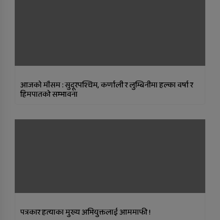
आजकाे माैसम : सुदूरपश्चिम, कर्णाली र लुम्बिनीमा हल्का वर्षा र
हिमपातको सम्भावना
पत्रकार हत्याका मुख्य अभियुक्तलाई आममाफी !