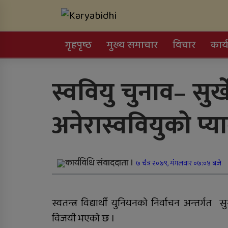
Skip
Karyabidhi
to
content
Online News Portal
गृहपृष्ठ
मुख्य समाचार
विचार
कार्
Trending Now
स्ववियु चुनाव– सुर्
काठमाडौं उपत्यकाबाट
अनेरास्ववियुको प्
बाहिरिने लामो दूरीका
सवारीसाधन बसपार्कमै रोकि
जिल्ला अस्पतालमा जटिल
कार्यविधि संवाददाता ।
शल्यक्रिया सफल
७ चैत्र २०७९, मंगलवार ०७:०४ बजे
कर्णालीमा विपद् प्रतिकार्य
स्वतन्त्र विद्यार्थी युनियनको निर्वाचन अन्तर्गत 
योजना लागू
विजयी भएको छ ।