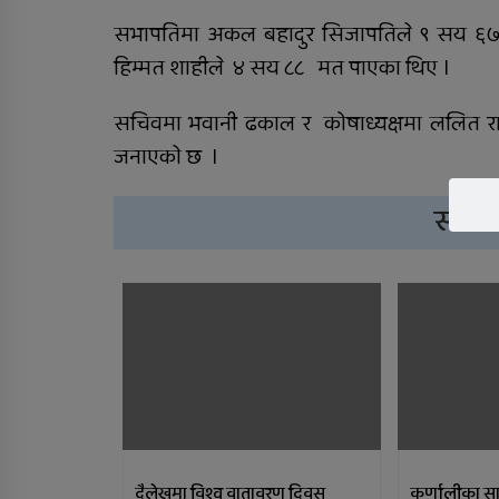
सभापतिमा अकल बहादुर सिजापतिले ९ सय ६७ म
कालीकोटका नौ पालिकाको
हिम्मत शाहीले ४ सय ८८ मत पाएका थिए ।
चार अर्ब ५५ करोड बजेट
सचिवमा भवानी ढकाल र कोषाध्यक्षमा ललित रा
जनाएकाे छ ।
सम्बन
दैलेखमा विश्व वातावरण दिवस
कर्णालीका सा