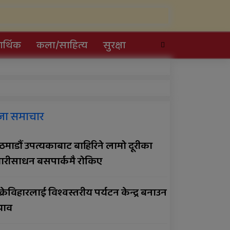
र्थिक
कला/साहित्य
सुरक्षा
सल्यानमा खोरेत रोग
जा समाचार
नियन्त्रणका लागि खोप
अभियान तीव्र पारिने
माडौं उपत्यकाबाट बाहिरिने लामो दूरीका
प्रदेशमै पहिलो प्रविधिमैत्री बन्दै
ारीसाधन बसपार्कमै रोकिए
विरेन्द्रनगर
क्रेविहारलाई विश्वस्तरीय पर्यटन केन्द्र बनाउन
सार्वजनिक बिदामा पनि सेवा
झाव
दिदै