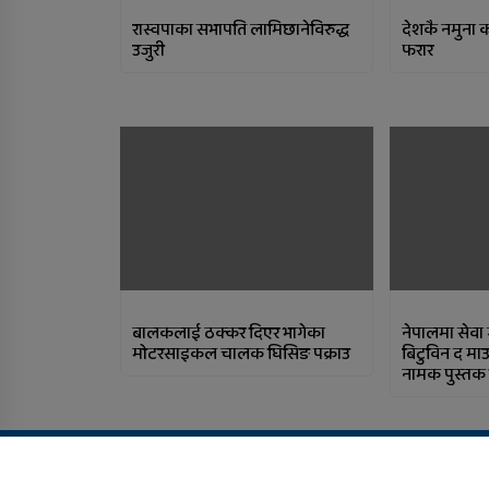
रास्वपाका सभापति लामिछानेविरुद्ध
देशकै नमुना 
उजुरी
फरार
बालकलाई ठक्कर दिएर भागेका
नेपालमा सेवा ग
मोटरसाइकल चालक घिसिङ पक्राउ
बिटुविन द माउन
नामक पुस्तक
Copyright All right reserved Design By:
Aarush Creation