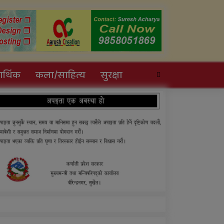
र्थिक
कला/साहित्य
सुरक्षा
सल्यानमा खोरेत रोग
नियन्त्रणका लागि खोप
अभियान तीव्र पारिने
प्रदेशमै पहिलो प्रविधिमैत्री बन्दै
विरेन्द्रनगर