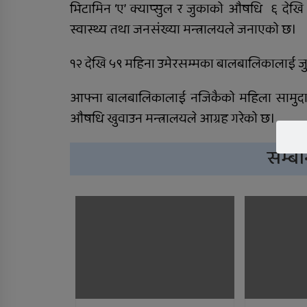
भिटामिन ‘ए’ क्याप्सुल र जुकाको औषधि ६ दे
कर्णालीमा विपद् प्रतिकार्य
स्वास्थ्य तथा जनसंख्या मन्त्रालयले जनाएको छ।
योजना लागू
१२ देखि ५९ महिना उमेरसम्मका बालबालिकालाई ज
कालीकोटका नौ पालिकाको
आफ्ना बालबालिकालाई नजिकैको महिला सामुदायिक
चार अर्ब ५५ करोड बजेट
औषधि खुवाउन मन्त्रालयले आग्रह गरेको छ।
सम्बन