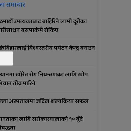
जा समाचार
सार्वजनिक बिदामा पनि सेवा
दिदै
माडौं उपत्यकाबाट बाहिरिने लामो दूरीका
ारीसाधन बसपार्कमै रोकिए
सुर्खेतमा लागुऔषधविरुद्ध
सचेतना कार्यक्रम
क्रेविहारलाई विश्वस्तरीय पर्यटन केन्द्र बनाउन
झाव
्यानमा खोरेत रोग नियन्त्रणका लागि खोप
यान तीव्र पारिने
ल्ला अस्पतालमा जटिल शल्यक्रिया सफल
ानताका लागि सरोकारवालाको १० बुँदे
तिबद्धता