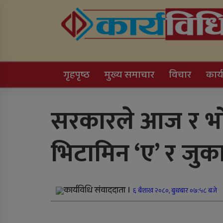
Skip
to
content
Online News Portal
गृहपृष्ठ
मुख्य समाचार
विचार
कार्
Trending Now
सरकारले आज र भ
काठमाडौं उपत्यकाबाट
भिटामिन ‘ए’ र जु
बाहिरिने लामो दूरीका
सवारीसाधन बसपार्कमै रोकि
कार्यविधि संवाददाता ।
६ बैशाख २०८०, बुधबार ०७:५८ बजे
जिल्ला अस्पतालमा जटिल
शल्यक्रिया सफल