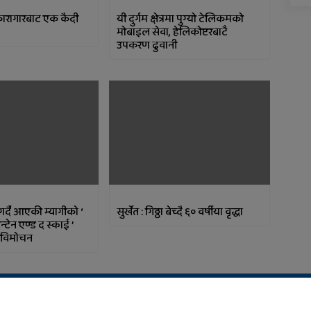
कारागारबाट एक कैदी
यी दुर्गम क्षेत्रमा पुग्यो टेलिकमको
मोबाइल सेवा, हेलिकोप्टरबाटै
उपकरण ढुवानी
र्दै आएकी म्यागीकाे ‘
सुर्खेत : गिठ्ठा बेच्दै ६० वर्षीया वृद्धा
्टेन एण्ड द स्काई ’
 विमाेचन