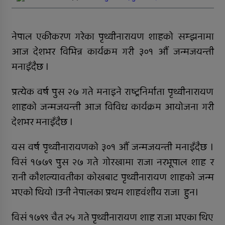
जिल्ला अस्पतालमा जटिल शल्यक्रिया
सफल
नेपाल एकीकरण गरेका पृथ्वीनारायण शाहको सम्झनामा
समानताका लागि सरोकारवालाको १० बुँदे
प्रतिबद्धता
आज देशभर विभिन्न कार्यक्रम गरी ३०१ औँ जन्मजयन्ती
मनाइँदैछ ।
प्रदेशमै पहिलो प्रविधिमैत्री बन्दै विरेन्द्रनगर
प्रत्येक वर्ष पुस २७ गते मनाइने राष्ट्रनिर्माता पृथ्वीनारायण
कर्णालीमा विपद् प्रतिकार्य योजना लागू
शाहको जन्मजयन्ती आज विविध कार्यक्रम आयोजना गरी
रुकुम पश्चिमका छ स्थानीय तहले ल्याए
देशभर मनाइँदैछ ।
तिन अर्ब ६२ करोड बजेट
यस वर्ष पृथ्वीनारायणको ३०१ औँ जन्मजयन्ती मनाइँदैछ ।
सार्वजनिक बिदामा पनि सेवा दिदै
विसं १७७९ पुस २७ गते गोरखामा राजा नरभूपाल शाह र
कालीकोटका नौ पालिकाको चार अर्ब ५५
रानी कौशल्यावतीका कोखबाट पृथ्वीनारायण शाहको जन्म
करोड बजेट
भएको थियो ।उनी नेपालका प्रथम शाहवंशीय राजा हुन।
अपाङ्गता भएकी छात्राको शिक्षाबाट बन्चित
विसं १७९९ चैत २५ गते पृथ्वीनारायण शाह राजा भएका थिए