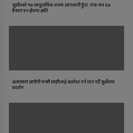
सुर्खेतकाे १७ सामुदायिक वनमा आगलागी हुँदा : एक सय ६७
हेक्टर वन क्षेत्रमा क्षति
बलात्कार आरोपी मन्त्री शाहीलाई बर्खास्त गर्न माग गर्दै सुर्खेतमा
प्रदर्शन