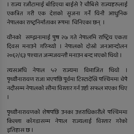
सुर्खेतमा लागुऔषधविरुद्ध सचेतना
। राज्य रजौटामाई बाँडिएया बाईसे रे चौबिसे राज्यहरुलाई
कार्यक्रम
एकत्रित गरी एक देशको सृजना गर्ने यिनी आधुनिक
नेपालका राष्ट्रनिर्माताका रूपमा चिनिएका छन् ।
यीनकाे सम्झनामाई पुष २७ गते नेपालमि राष्ट्रिय एकता
दिवस मनाउने गरिन्थ्यो । नेपालकाे दाेस्राे जनआन्दाेलन
२०६२/६३ पश्चात जन्मजयन्ती मनाउन बन्द भएकाे थियाे ।
त्यसअघि नेपाल ५२ राज्यमा विभाजित थियो ।
पृथ्वीनारायण राजा भएपछि पूर्वमा टिस्टादेखि पश्चिममा चेपे
नदीसम्म नेपालको सीमा विस्तार गर्न उहाँ सफल भएका थिए
।
पृथ्वीनारायणको शेषपछि उनका उत्तराधिकारीले पश्चिममा
किल्ला काँगडासम्म नेपाल राज्यलाई विस्तार गरेको
इतिहास छ ।