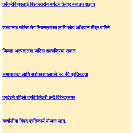
काँक्रेविहारलाई विश्वस्तरीय पर्यटन केन्द्र बनाउन सुझाव
सल्यानमा खोरेत रोग नियन्त्रणका लागि खोप अभियान तीव्र पारिने
जिल्ला अस्पतालमा जटिल शल्यक्रिया सफल
समानताका लागि सरोकारवालाको १० बुँदे प्रतिबद्धता
प्रदेशमै पहिलो प्रविधिमैत्री बन्दै विरेन्द्रनगर
कर्णालीमा विपद् प्रतिकार्य योजना लागू