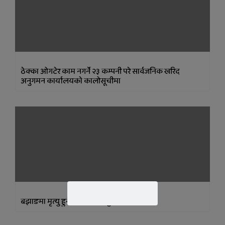
ठेक्का ओगटेर काम नगर्ने २३ कम्पनी परे सार्वजनिक खरिद
अनुगमन कार्यालयकाे कालोसूचीमा
बझाङमा मृत्यु हुनेको संख्या ७ पुग्यो