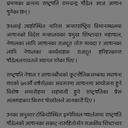
सफल
भ्रमणका क्रममा राष्ट्रपति रामचन्द्र पौडेल आज जापान
पुगेका छन् ।
समानताका लागि सरोकारवालाको १० बुँदे
प्रतिबद्धता
उनलाई त्यहाँस्थित नारिता अन्तरराष्ट्रिय विमानस्थलमा
प्रदेशमै पहिलो प्रविधिमैत्री बन्दै विरेन्द्रनगर
जापानको विदेश मन्त्रालयका प्रमुख शिष्टाचार महापाल,
नेपालका लागि जापानका राजदूत तोरु मायदा र जापानका
कर्णालीमा विपद् प्रतिकार्य योजना लागू
लागि नेपालका कार्यवाहक राजदूत हरिहरकान्त
रुकुम पश्चिमका छ स्थानीय तहले ल्याए
पौडेललगायतले स्वागत गरेका थिए ।
तिन अर्ब ६२ करोड बजेट
राष्ट्रपति नेपाल र जापानबीचको कूटनीतिकसम्बन्ध स्थापना
सार्वजनिक बिदामा पनि सेवा दिदै
भएको ७०औँ वर्षगाँठका अवसरमा जापानमा आयोजना हुने
कालीकोटका नौ पालिकाको चार अर्ब ५५
विशेष समारोहमा सहभागी हुने राष्ट्रपतिका प्रेस
करोड बजेट
सल्लाहकार किरण पोखरेलले जानकारी दिए ।
अपाङ्गता भएकी छात्राको शिक्षाबाट बन्चित
उनका अनुसार टोकियोस्थित इम्पेरियल प्यालेसमा राष्ट्रपति
सुर्खेतमा लागुऔषधविरुद्ध सचेतना
पौडेलको जापानका सम्राट् नारुहितोसँग राजकीय शिष्टाचार