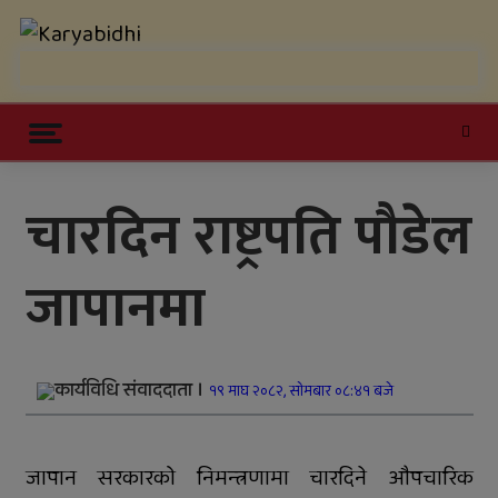
Skip
Karyabidhi
to
content
Online News Portal
Trending Now
चारदिन राष्ट्रपति पौडेल
काठमाडौं उपत्यकाबाट बाहिरिने लामो
जापानमा
दूरीका सवारीसाधन बसपार्कमै रोकिए
काँक्रेविहारलाई विश्वस्तरीय पर्यटन केन्द्र
बनाउन सुझाव
कार्यविधि संवाददाता ।
१९ माघ २०८२, सोमबार ०८:४१ बजे
सल्यानमा खोरेत रोग नियन्त्रणका लागि
खोप अभियान तीव्र पारिने
जापान सरकारको निमन्त्रणामा चारदिने औपचारिक
जिल्ला अस्पतालमा जटिल शल्यक्रिया