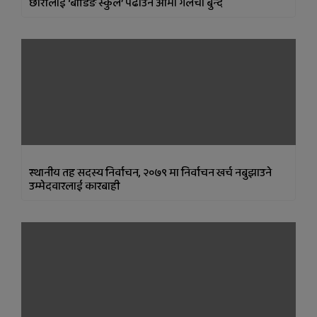
छाेरीलाई ‘बोर्डिङ स्कुल’ पढाउन आमा गलैंचा बुन्दै
स्थानीय तह सदस्य निर्वाचन, २०७९ मा निर्वाचन खर्च नबुझाउने
उम्मेदवारलाई कारबाही