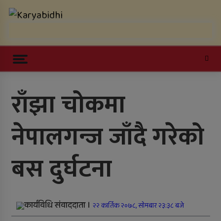
Skip
Karyabidhi
to
content
Online News Portal
Trending Now
राँझा चोकमा
काठमाडौं उपत्यकाबाट बाहिरिने लामो
नेपालगन्ज जाँदै गरेको
दूरीका सवारीसाधन बसपार्कमै रोकिए
काँक्रेविहारलाई विश्वस्तरीय पर्यटन केन्द्र
बस दुर्घटना
बनाउन सुझाव
सल्यानमा खोरेत रोग नियन्त्रणका लागि
खोप अभियान तीव्र पारिने
कार्यविधि संवाददाता ।
२२ कार्तिक २०७८, सोमबार २३:३८ बजे