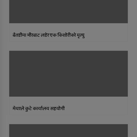
सुर्खेतमा लागुऔषधविरुद्ध सचेतना
कार्यक्रम
बैतडीमा भीरबाट लडेर एक किशोरीको मृत्यु
मेयरले कुटे कार्यालय सहयोगी