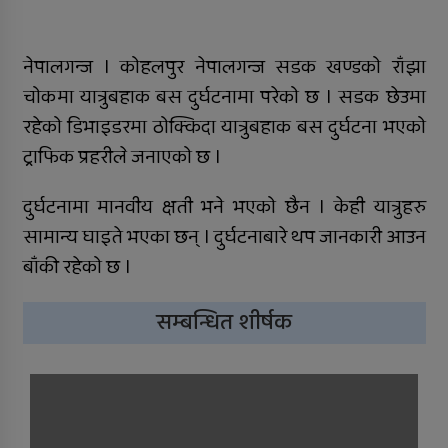
जिल्ला अस्पतालमा जटिल शल्यक्रिया
सफल
नेपालगन्ज । कोहलपुर नेपालगन्ज सडक खण्डको राँझा
समानताका लागि सरोकारवालाको १० बुँदे
चोकमा यात्रुबहाक बस दुर्घटनामा परेको छ । सडक छेउमा
प्रतिबद्धता
रहेको डिभाइडरमा ठोक्किदा यात्रुबहाक बस दुर्घटना भएको
प्रदेशमै पहिलो प्रविधिमैत्री बन्दै विरेन्द्रनगर
ट्राफिक प्रहरीले जनाएको छ ।
कर्णालीमा विपद् प्रतिकार्य योजना लागू
दुर्घटनामा मानवीय क्षती भने भएको छैन । केही यात्रुहरु
रुकुम पश्चिमका छ स्थानीय तहले ल्याए
सामान्य घाइते भएका छन् । दुर्घटनाबारे थप जानकारी आउन
तिन अर्ब ६२ करोड बजेट
बाँकी रहेको छ ।
सार्वजनिक बिदामा पनि सेवा दिदै
सम्बन्धित शीर्षक
कालीकोटका नौ पालिकाको चार अर्ब ५५
करोड बजेट
अपाङ्गता भएकी छात्राको शिक्षाबाट बन्चित