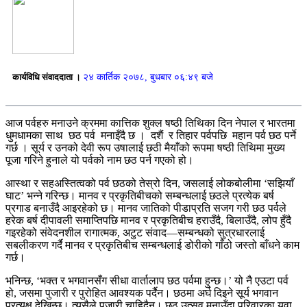
कार्यविधि संवाददाता ।
२४ कार्तिक २०७८, बुधबार ०६:४९ बजे
आज पर्वहरु मनाउने क्रममा कात्तिक शुक्ल षष्ठी तिथिका दिन नेपाल र भारतमा
धुमधामका साथ छठ पर्व मनाइँदै छ । दशैं र तिहार पर्वपछि महान पर्व छठ पर्ने
गर्छ । सूर्य र उनको देवी रूप उषालाई छठी मैयाँको रूपमा षष्ठी तिथिमा मुख्य
पूजा गरिने हुनाले यो पर्वको नाम छठ पर्न गएको हो।
आस्था र सहअस्तित्वको पर्व छठको तेस्रो दिन, जसलाई लोकबोलीमा ‘सझियाँ
घाट’ भन्ने गरिन्छ। मानव र प्रकृतिबीचको सम्बन्धलाई छठले प्रत्येक बर्ष
प्रगाड बनाउँदै आइरहेको छ। मानव जातिको पीडाप्रति सजग गरी छठ पर्वले
हरेक बर्ष दीपावली समाप्तिपछि मानव र प्रकृतिबीच हराउँदै, बिलाउँदै, लोप हुँदै
गइरहेको संवेदनशील रागात्मक, अटुट संवाद—सम्बन्धको सुत्रधारलाई
सबलीकरण गर्दै मानव र प्रकृतिबीच सम्बन्धलाई डोरीको गाँठो जस्तो बाँधने काम
गर्छ।
भनिन्छ, ‘भक्त र भगवानसँग सीधा वार्तालाप छठ पर्वमा हुन्छ।’ यो नै एउटा पर्व
हो, जसमा पुजारी र पुरोहित आवश्यक पर्दैन। छठमा अर्घ दिइने सूर्य भगवान
प्रत्यक्ष देखिन्छ। त्यसैले पुजारी चाहिदैन। छठ उत्सव मनाउँदा परिवारका युवा