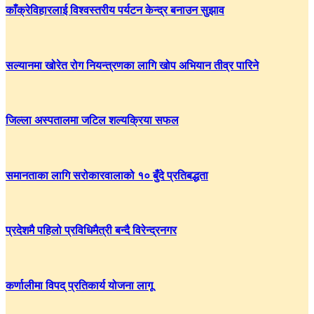
काँक्रेविहारलाई विश्वस्तरीय पर्यटन केन्द्र बनाउन सुझाव
सल्यानमा खोरेत रोग नियन्त्रणका लागि खोप अभियान तीव्र पारिने
जिल्ला अस्पतालमा जटिल शल्यक्रिया सफल
समानताका लागि सरोकारवालाको १० बुँदे प्रतिबद्धता
प्रदेशमै पहिलो प्रविधिमैत्री बन्दै विरेन्द्रनगर
कर्णालीमा विपद् प्रतिकार्य योजना लागू