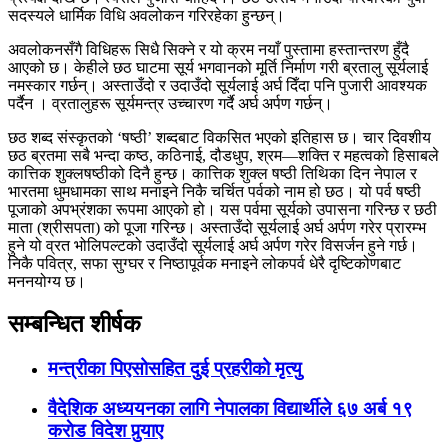
सदस्यले धार्मिक विधि अवलोकन गरिरहेका हुन्छन्।
अवलोकनसँगै विधिहरू सिधै सिक्ने र यो क्रम नयाँ पुस्तामा हस्तान्तरण हुँदै
आएको छ। केहीले छठ घाटमा सूर्य भगवानको मूर्ति निर्माण गरी ब्रतालु सूर्यलाई
नमस्कार गर्छन्। अस्ताउँदो र उदाउँदो सूर्यलाई अर्घ दिँदा पनि पुजारी आवश्यक
पर्दैन । व्रतालुहरू सूर्यमन्त्र उच्चारण गर्दै अर्घ अर्पण गर्छन्।
छठ शब्द संस्कृतको ‘षष्ठी’ शब्दबाट विकसित भएको इतिहास छ। चार दिवशीय
छठ ब्रतमा सबै भन्दा कष्ठ, कठिनाई, दौडधुप, श्रम—शक्ति र महत्वको हिसाबले
कात्तिक शुक्लषष्ठीको दिनै हुन्छ। कात्तिक शुक्ल षष्ठी तिथिका दिन नेपाल र
भारतमा धुमधामका साथ मनाइने निकै चर्चित पर्वको नाम हो छठ। यो पर्व षष्ठी
पूजाको अपभ्रंशका रूपमा आएको हो। यस पर्वमा सूर्यको उपासना गरिन्छ र छठी
माता (श्रीसपता) को पूजा गरिन्छ। अस्ताउँदो सूर्यलाई अर्घ अर्पण गरेर प्रारम्भ
हुने यो व्रत भोलिपल्टको उदाउँदो सूर्यलाई अर्घ अर्पण गरेर विसर्जन हुने गर्छ।
निकै पवित्र, सफा सुग्घर र निष्ठापूर्वक मनाइने लोकपर्व धेरै दृष्टिकोणबाट
मननयोग्य छ।
सम्बन्धित शीर्षक
मन्त्रीका पिएसोसहित दुई प्रहरीको मृत्यु
वैदेशिक अध्ययनका लागि नेपालका विद्यार्थीले ६७ अर्ब १९
कराेड विदेश पुर्‍याए