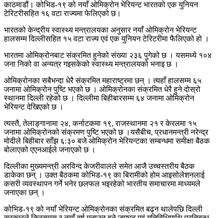
काठमाडौं। कोभिड-१९ को नयाँ ओमिक्रोन भेरियन्ट भारतको एक युनियन
टेरिटरीसहित १६ वटा राज्यमा फेलिएको छ।
भारतको केन्द्रीय स्वास्थ्य मन्त्रालयका अनुसार नयाँ ओमिक्रोन भेरियन्ट
हालसम्म दिल्लीसहित १५ वटा राज्य एवं एक युनियन टेरिटरीमा फैलिएको हो ।
भारतमा ओमिक्रोनबाट संक्रमित हुनेको संख्या २३६ पुगेको छ । यसमध्ये १०४
जना निको वा अन्यत्र गइसकेको स्वास्थ्य मन्त्रालयको भनाइ छ ।
ओमिक्रोनका सबैभन्दा धेरै संक्रमित महाराष्ट्रमा छन् । त्यहाँ हालसम्म ६५
जनामा ओमिक्रोन पुष्टि भएको छ । ओमिक्रोनका संक्रमित धेरै हुने दोस्रो
स्थानमा दिल्ली रहेको छ । दिल्लीमा बिहीबारसम्म ६४ जनामा ओमिक्रोन
भेरियन्ट देखिएको छ ।
त्यस्तै, तेलाङ्गानामा २४, कर्नाटकमा १९, राजस्थानमा २१ र केरलमा १५
जनामा ओमिक्रोनको संक्रमण पुष्टि भएको छ ।यसैबीच, प्रधानमन्त्री नरेन्द्र
मोदीले बिहीबार साँझ ६:३० बजे ओमिक्रोन भेरियन्टका सम्बन्धमा समीक्षा बैठक
बोलाएको एएनआईले जनाएको छ ।
दिल्लीका मुख्यमन्त्री अरविन्द केजरीवालले समेत आजै उच्चस्तरीय बैठक
डाकेका छन् । उक्त बैठकमा कोभिड-१९ का बिरामीको होम आइसोलेशनलाई
कसरी व्यवस्थापन गर्ने भनेर छलफल भइरहेको भारतीय समाचारमा माध्यमले
जनाएका छन् ।
कोभिड-१९ को नयाँ भेरियन्ट ओमिक्रोनका संक्रमित बढ्न थालेपछि दिल्ली
सरकारले क्रिसमस र नयाँ वर्ष मनाउन हुने जमघट एवं गतिविधिमाथि प्रतिबन्ध