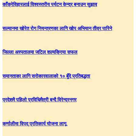
काँक्रेविहारलाई विश्वस्तरीय पर्यटन केन्द्र बनाउन सुझाव
सल्यानमा खोरेत रोग नियन्त्रणका लागि खोप अभियान तीव्र पारिने
जिल्ला अस्पतालमा जटिल शल्यक्रिया सफल
समानताका लागि सरोकारवालाको १० बुँदे प्रतिबद्धता
प्रदेशमै पहिलो प्रविधिमैत्री बन्दै विरेन्द्रनगर
कर्णालीमा विपद् प्रतिकार्य योजना लागू