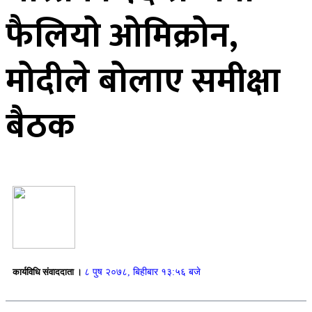
फैलियो ओमिक्रोन,
मोदीले बोलाए समीक्षा
बैठक
कार्यविधि संवाददाता ।
८ पुष २०७८, बिहीबार १३:५६ बजे