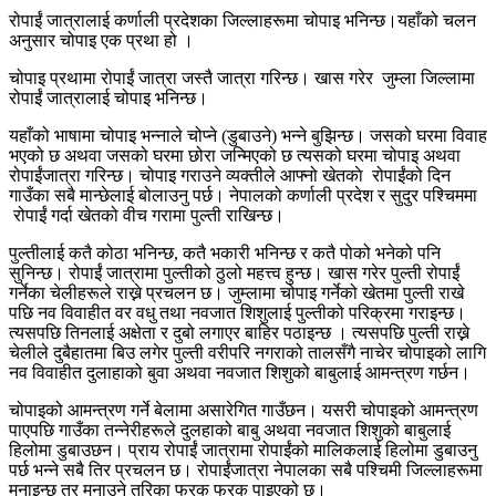
रोपाईं जात्रालाई कर्णाली प्रदेशका जिल्लाहरूमा चोपाइ भनिन्छ।यहाँको चलन
अनुसार चोपाइ एक प्रथा हो ।
चोपाइ प्रथामा रोपाईं जात्रा जस्तै जात्रा गरिन्छ। खास गरेर जुम्ला जिल्लामा
रोपाईं जात्रालाई चोपाइ भनिन्छ।
यहाँको भाषामा चोपाइ भन्नाले चोप्ने (डुबाउने) भन्ने बुझिन्छ। जसको घरमा विवाह
भएको छ अथवा जसको घरमा छोरा जन्मिएको छ त्यसको घरमा चोपाइ अथवा
रोपाईंजात्रा गरिन्छ। चोपाइ गराउने व्यक्तीले आफ्नो खेतकाे रोपाईंको दिन
गाउँका सबै मान्छेलाई बोलाउनु पर्छ। नेपालको कर्णाली प्रदेश र सुदुर पश्चिममा
रोपाईं गर्दा खेतको वीच गरामा पुल्ती राखिन्छ।
पुल्तीलाई कतै कोठा भनिन्छ, कतै भकारी भनिन्छ र कतै पोको भनेको पनि
सुनिन्छ। रोपाईं जात्रामा पुल्तीको ठुलो महत्त्व हुन्छ। खास गरेर पुल्ती रोपाईं
गर्नेका चेलीहरूले राख्ने प्रचलन छ। जुम्लामा चोपाइ गर्नेको खेतमा पुल्ती राखे
पछि नव विवाहीत वर वधु तथा नवजात शिशुलाई पुल्तीको परिक्रमा गराइन्छ।
त्यसपछि तिनलाई अक्षेता र दुबो लगाएर बाहिर पठाइन्छ । त्यसपछि पुल्ती राख्ने
चेलीले दुबैहातमा बिउ लगेर पुल्ती वरीपरि नगराको तालसँगै नाचेर चोपाइको लागि
नव विवाहीत दुलाहाको बुवा अथवा नवजात शिशुको बाबुलाई आमन्त्रण गर्छन।
चोपाइको आमन्त्रण गर्ने बेलामा असारेगित गाउँछन। यसरी चोपाइको आमन्त्रण
पाएपछि गाउँका तन्नेरीहरूले दुलहाको बाबु अथवा नवजात शिशुको बाबुलाई
हिलोमा डुबाउछन। प्राय रोपाईं जात्रामा रोपाईंको मालिकलाई हिलोमा डुबाउनु
पर्छ भन्ने सबै तिर प्रचलन छ। रोपाईंजात्रा नेपालका सबै पश्चिमी जिल्लाहरूमा
मनाइन्छ तर मनाउने तरिका फरक फरक पाइएको छ।