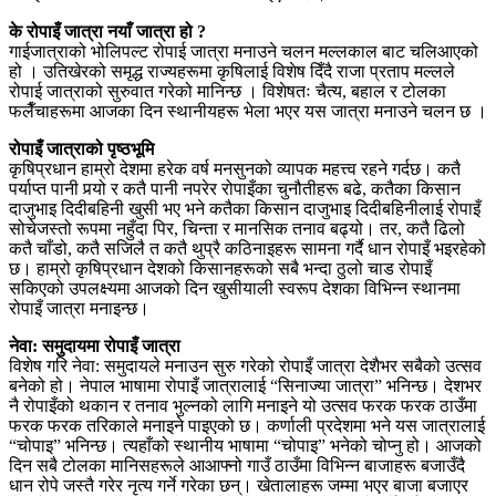
के रोपाइँ जात्रा नयाँ जात्रा हो ?
गाईजात्राको भोलिपल्ट रोपाई जात्रा मनाउने चलन मल्लकाल बाट चलिआएको
हो । उतिखेरको समृद्ध राज्यहरूमा कृषिलाई विशेष दिँदै राजा प्रताप मल्लले
रोपाई जात्राको सुरुवात गरेको मानिन्छ । विशेषतः चैत्य, बहाल र टोलका
फलैँचाहरूमा आजका दिन स्थानीयहरू भेला भएर यस जात्रा मनाउने चलन छ ।
रोपाइँ जात्राको पृष्ठभूमि
कृषिप्रधान हाम्रो देशमा हरेक वर्ष मनसुनको व्यापक महत्त्व रहने गर्दछ। कतै
पर्याप्त पानी पर्‍यो र कतै पानी नपरेर रोपाइँका चुनौतीहरू बढे, कतैका किसान
दाजुभाइ दिदीबहिनी खुसी भए भने कतैका किसान दाजुभाइ दिदीबहिनीलाई रोपाइँ
सोचेजस्तो रूपमा नहुँदा पिर, चिन्ता र मानसिक तनाव बढ्यो। तर, कतै ढिलो
कतै चाँडो, कतै सजिलै त कतै थुप्रै कठिनाइहरू सामना गर्दै धान रोपाइँ भइरहेको
छ। हाम्रो कृषिप्रधान देशको किसानहरूको सबै भन्दा ठुलो चाड रोपाइँ
सकिएको उपलक्ष्यमा आजको दिन खुसीयाली स्वरूप देशका विभिन्न स्थानमा
रोपाइँ जात्रा मनाइन्छ।
नेवा: समुदायमा रोपाइँ जात्रा
विशेष गरि नेवा: समुदायले मनाउन सुरु गरेको रोपाइँ जात्रा देशैभर सबैको उत्सव
बनेको हो। नेपाल भाषामा रोपाइँ जात्रालाई “सिनाज्या जात्रा” भनिन्छ। देशभर
नै रोपाइँको थकान र तनाव भुल्नको लागि मनाइने यो उत्सव फरक फरक ठाउँमा
फरक फरक तरिकाले मनाइने पाइएको छ। कर्णाली प्रदेशमा भने यस जात्रालाई
“चोपाइ” भनिन्छ। त्यहाँको स्थानीय भाषामा “चोपाइ” भनेको चोप्नु हो। आजको
दिन सबै टोलका मानिसहरूले आआफ्नो गाउँ ठाउँमा विभिन्न बाजाहरू बजाउँदै
धान रोपे जस्तै गरेर नृत्य गर्ने गरेका छन्। खेतालाहरू जम्मा भएर बाजा बजाएर