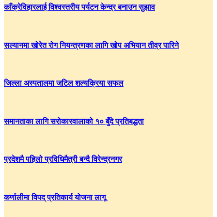
काँक्रेविहारलाई विश्वस्तरीय पर्यटन केन्द्र बनाउन सुझाव
सल्यानमा खोरेत रोग नियन्त्रणका लागि खोप अभियान तीव्र पारिने
जिल्ला अस्पतालमा जटिल शल्यक्रिया सफल
समानताका लागि सरोकारवालाको १० बुँदे प्रतिबद्धता
प्रदेशमै पहिलो प्रविधिमैत्री बन्दै विरेन्द्रनगर
कर्णालीमा विपद् प्रतिकार्य योजना लागू