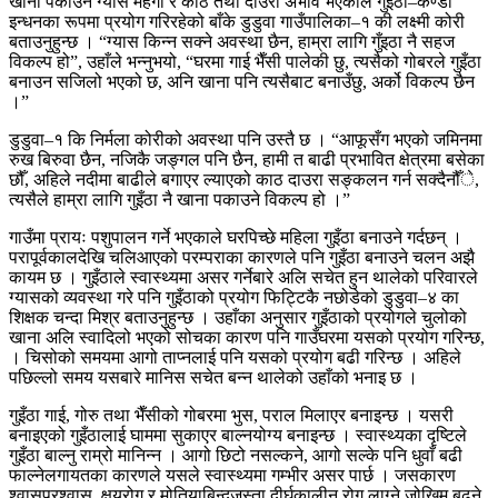
खाना पकाउने ग्यास महँगो र काठ तथा दाउरा अभाव भएकाले गुइँठा–कण्डा
इन्धनका रूपमा प्रयोग गरिरहेको बाँके डुडुवा गाउँपालिका–१ की लक्ष्मी कोरी
बताउनुहुन्छ । “ग्यास किन्न सक्ने अवस्था छैन, हाम्रा लागि गुँइठा नै सहज
विकल्प हो”, उहाँले भन्नुभयो, “घरमा गाई भैँसी पालेकी छु, त्यसैको गोबरले गुइँठा
बनाउन सजिलो भएको छ, अनि खाना पनि त्यसैबाट बनाउँछु, अर्को विकल्प छैन
।”
डुडुवा–१ कि निर्मला कोरीको अवस्था पनि उस्तै छ । “आफूसँग भएको जमिनमा
रुख बिरुवा छैन, नजिकै जङ्गल पनि छैन, हामी त बाढी प्रभावित क्षेत्रमा बसेका
छौँ, अहिले नदीमा बाढीले बगाएर ल्याएको काठ दाउरा सङ्कलन गर्न सक्दैनौँे,
त्यसैले हाम्रा लागि गुइँठा नै खाना पकाउने विकल्प हो ।”
गाउँमा प्रायः पशुपालन गर्ने भएकाले घरपिच्छे महिला गुइँठा बनाउने गर्दछन् ।
परापूर्वकालदेखि चलिआएको परम्पराका कारणले पनि गुइँठा बनाउने चलन अझै
कायम छ । गुइँठाले स्वास्थ्यमा असर गर्नेबारे अलि सचेत हुन थालेको परिवारले
ग्यासको व्यवस्था गरे पनि गुइँठाको प्रयोग फिट्टिकै नछोडेको डुडुवा–४ का
शिक्षक चन्दा मिश्र बताउनुहुन्छ । उहाँका अनुसार गुइँठाको प्रयोगले चुलोको
खाना अलि स्वादिलो भएको सोचका कारण पनि गाउँघरमा यसको प्रयोग गरिन्छ,
। चिसोको समयमा आगो ताप्नलाई पनि यसको प्रयोग बढी गरिन्छ । अहिले
पछिल्लो समय यसबारे मानिस सचेत बन्न थालेको उहाँको भनाइ छ ।
गुइँठा गाई, गोरु तथा भैँसीको गोबरमा भुस, पराल मिलाएर बनाइन्छ । यसरी
बनाइएको गुइँठालाई घाममा सुकाएर बाल्नयोग्य बनाइन्छ । स्वास्थ्यका दृष्टिले
गुइँठा बाल्नु राम्रो मानिन्न । आगो छिटो नसल्कने, आगो सल्के पनि धुवाँ बढी
फाल्नेलगायतका कारणले यसले स्वास्थ्यमा गम्भीर असर पार्छ । जसकारण
श्वासप्रश्वास, क्षयरोग र मोतियाबिन्दुजस्ता दीर्घकालीन रोग लाग्ने जोखिम बढ्ने