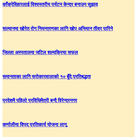
काँक्रेविहारलाई विश्वस्तरीय पर्यटन केन्द्र बनाउन सुझाव
सल्यानमा खोरेत रोग नियन्त्रणका लागि खोप अभियान तीव्र पारिने
जिल्ला अस्पतालमा जटिल शल्यक्रिया सफल
समानताका लागि सरोकारवालाको १० बुँदे प्रतिबद्धता
प्रदेशमै पहिलो प्रविधिमैत्री बन्दै विरेन्द्रनगर
कर्णालीमा विपद् प्रतिकार्य योजना लागू