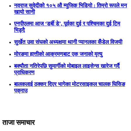
नवराज सुवेदीको १०५ औ म्युजिक भिडियो : तिम्रो रूपले मन
खायो सानी
एनपीएलमा आज ‘डर्बी डे’, पूर्वका दुई र पश्चिमका दुई टिम
भिड्दै
सुर्खेत उवा संघको अध्यक्षमा थानी प्यानलका कँडेल विजयी
मोरङमा हात्तीको आक्रमणबाट एक जनाको मृत्यु
बक्यौता नतिरेपछि सुमार्गीको मोबाइल लाइसेन्स खारेज गर्दै
प्राधिकरण
बालकलाई ठक्कर दिएर भागेका मोटरसाइकल चालक घिसिङ
पक्राउ
ताजा समाचार