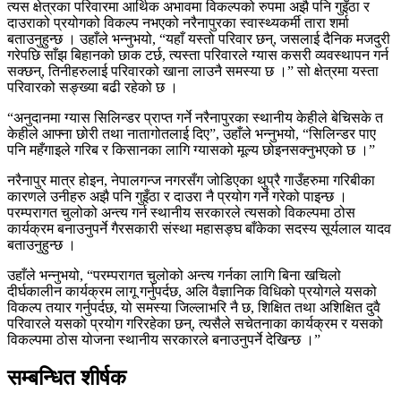
त्यस क्षेत्रका परिवारमा आर्थिक अभावमा विकल्पको रुपमा अझै पनि गुइँठा र
दाउराको प्रयोगको विकल्प नभएको नरैनापुरका स्वास्थ्यकर्मी तारा शर्मा
बताउनुहुन्छ । उहाँले भन्नुभयो, “यहाँ यस्तो परिवार छन्, जसलाई दैनिक मजदुरी
गरेपछि साँझ बिहानको छाक टर्छ, त्यस्ता परिवारले ग्यास कसरी व्यवस्थापन गर्न
सक्छन्, तिनीहरुलाई परिवारको खाना लाउनै समस्या छ ।” सो क्षेत्रमा यस्ता
परिवारको सङ्ख्या बढी रहेको छ ।
“अनुदानमा ग्यास सिलिन्डर प्राप्त गर्ने नरैनापुरका स्थानीय केहीले बेचिसके त
केहीले आफ्ना छोरी तथा नातागोतलाई दिए”, उहाँले भन्नुभयो, “सिलिन्डर पाए
पनि महँगाइले गरिब र किसानका लागि ग्यासको मूल्य छोइनसक्नुभएको छ ।”
नरैनापुर मात्र होइन, नेपालगन्ज नगरसँग जोडिएका थुप्रै गाउँहरुमा गरिबीका
कारणले उनीहरु अझै पनि गुइँठा र दाउरा नै प्रयोग गर्ने गरेको पाइन्छ ।
परम्परागत चुलोको अन्त्य गर्न स्थानीय सरकारले त्यसको विकल्पमा ठोस
कार्यक्रम बनाउनुपर्ने गैरसकारी संस्था महासङ्घ बाँकेका सदस्य सूर्यलाल यादव
बताउनुहुन्छ ।
उहाँले भन्नुभयो, “परम्परागत चुलोको अन्त्य गर्नका लागि बिना खचिलो
दीर्घकालीन कार्यक्रम लागू गर्नुपर्दछ, अलि वैज्ञानिक विधिको प्रयोगले यसको
विकल्प तयार गर्नुपर्दछ, यो समस्या जिल्लाभरि नै छ, शिक्षित तथा अशिक्षित दुवै
परिवारले यसको प्रयोग गरिरहेका छन्, त्यसैले सचेतनाका कार्यक्रम र यसको
विकल्पमा ठोस योजना स्थानीय सरकारले बनाउनुपर्ने देखिन्छ ।”
सम्बन्धित शीर्षक