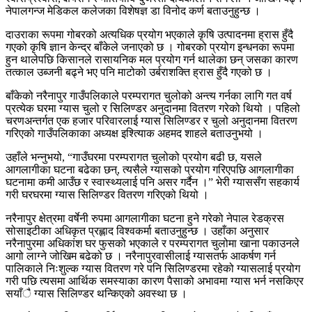
नेपालगन्ज मेडिकल कलेजका विशेषज्ञ डा विनोद कर्ण बताउनुहुन्छ ।
दाउराका रूपमा गोबरको अत्यधिक प्रयोग भएकाले कृषि उत्पादनमा ह्रास हुँदै
गएको कृषि ज्ञान केन्द्र बाँकेले जनाएको छ । गोबरको प्रयोग इन्धनका रूपमा
हुन थालेपछि किसानले रासायनिक मल प्रयोग गर्न थालेका छन् जसका कारण
तत्काल उब्जनी बढ्ने भए पनि माटोको उर्बराशक्ति ह्रास हुँदै गएको छ ।
बाँकेको नरैनापुर गाउँपलिकाले परम्परागत चुलोको अन्त्य गर्नका लागि गत वर्ष
प्रत्येक घरमा ग्यास चुलो र सिलिण्डर अनुदानमा वितरण गरेको थियो । पहिलो
चरणअन्तर्गत एक हजार परिवारलाई ग्यास सिलिण्डर र चुलो अनुदानमा वितरण
गरिएको गाउँपलिकाका अध्यक्ष इश्त्यिाक अहमद शाहले बताउनुभयो ।
उहाँले भन्नुभयो, “गाउँघरमा परम्परागत चुलोको प्रयोग बढी छ, यसले
आगलागीका घटना बढेका छन्, त्यसैले ग्यासको प्रयोग गरिएपछि आगलागीका
घटनामा कमी आउँछ र स्वास्थ्यलाई पनि असर गर्दैन ।” भेरी ग्याससँग सहकार्य
गरी घरघरमा ग्यास सिलिण्डर वितरण गरिएको थियो ।
नरैनापुर क्षेत्रमा वर्षेनी रुपमा आगलागीका घटना हुने गरेको नेपाल रेडक्रस
सोसाइटीका अधिकृत प्रह्लाद विश्वकर्मा बताउनुहुन्छ । उहाँका अनुसार
नरैनापुरमा अधिकांश घर फुसको भएकाले र परम्परागत चुलोमा खाना पकाउनले
आगो लाग्ने जोखिम बढेको छ । नरैनापुरवासीलाई ग्यासतर्फ आकर्षण गर्न
पालिकाले निःशुल्क ग्यास वितरण गरे पनि सिलिण्डरमा रहेको ग्यासलाई प्रयोग
गरी पछि त्यसमा आर्थिक समस्याका कारण पैसाको अभावमा ग्यास भर्न नसकिएर
सयाँै ग्यास सिलिण्डर थन्किएको अवस्था छ ।