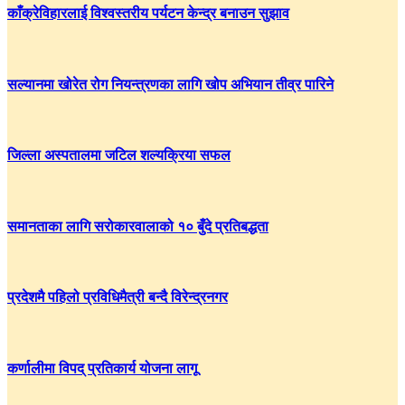
काँक्रेविहारलाई विश्वस्तरीय पर्यटन केन्द्र बनाउन सुझाव
सल्यानमा खोरेत रोग नियन्त्रणका लागि खोप अभियान तीव्र पारिने
जिल्ला अस्पतालमा जटिल शल्यक्रिया सफल
समानताका लागि सरोकारवालाको १० बुँदे प्रतिबद्धता
प्रदेशमै पहिलो प्रविधिमैत्री बन्दै विरेन्द्रनगर
कर्णालीमा विपद् प्रतिकार्य योजना लागू