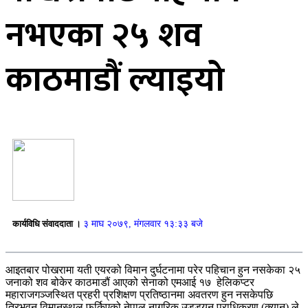
नभएका २५ शव
काठमाडौं ल्याइयो
कार्यविधि संवाददाता ।
३ माघ २०७९, मंगलवार १३:३३ बजे
आइतबार पोखरामा यती एयरको विमान दुर्घटनामा परेर पहिचान हुन नसकेका २५
जनाको शव बोकेर काठमाडौं आएको सेनाको एमआई १७ हेलिकप्टर
महाराजगञ्जस्थित प्रहरी प्रशिक्षण प्रतिष्ठानमा अवतरण हुन नसकेपछि
त्रिभुवन विमानस्थल फर्किएको नेपाल नागरिक उड्डयन प्राधिकरण (क्यान) ले