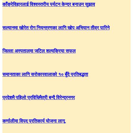
काँक्रेविहारलाई विश्वस्तरीय पर्यटन केन्द्र बनाउन सुझाव
सल्यानमा खोरेत रोग नियन्त्रणका लागि खोप अभियान तीव्र पारिने
जिल्ला अस्पतालमा जटिल शल्यक्रिया सफल
समानताका लागि सरोकारवालाको १० बुँदे प्रतिबद्धता
प्रदेशमै पहिलो प्रविधिमैत्री बन्दै विरेन्द्रनगर
कर्णालीमा विपद् प्रतिकार्य योजना लागू