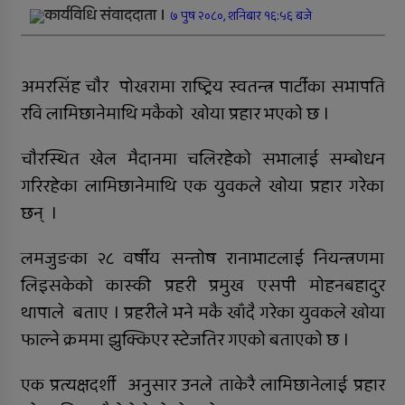
कार्यविधि संवाददाता ।
७ पुष २०८०, शनिबार १६:५६ बजे
जिल्ला अस्पतालमा जटिल शल्यक्रिया
सफल
अमरसिंह चौर पोखरामा राष्ट्रिय स्वतन्त्र पार्टीका सभापति
समानताका लागि सरोकारवालाको १० बुँदे
प्रतिबद्धता
रवि लामिछानेमाथि मकैकाे खोया प्रहार भएको छ ।
प्रदेशमै पहिलो प्रविधिमैत्री बन्दै विरेन्द्रनगर
चौरस्थित खेल मैदानमा चलिरहेको सभालाई सम्बोधन
गरिरहेका लामिछानेमाथि एक युवकले खोया प्रहार गरेका
कर्णालीमा विपद् प्रतिकार्य योजना लागू
छन् ।
रुकुम पश्चिमका छ स्थानीय तहले ल्याए
तिन अर्ब ६२ करोड बजेट
लमजुङका २८ वर्षीय सन्तोष रानाभाटलाई नियन्त्रणमा
लिइसकेकाे कास्की प्रहरी प्रमुख एसपी मोहनबहादुर
सार्वजनिक बिदामा पनि सेवा दिदै
थापाले बताए । प्रहरीले भने मकै खाँदै गरेका युवकले खोया
कालीकोटका नौ पालिकाको चार अर्ब ५५
फाल्ने क्रममा झुक्किएर स्टेजतिर गएको बताएको छ ।
करोड बजेट
एक प्रत्यक्षदर्शी अनुसार उनले ताकेरै लामिछानेलाई प्रहार
अपाङ्गता भएकी छात्राको शिक्षाबाट बन्चित