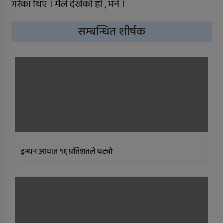
गरेका थिए । मैले देखेकाे हाे , भने ।
सुर्खेतमा लागुऔषधविरुद्ध सचेतना
कार्यक्रम
सम्बन्धित शीर्षक
इन्धन आयात १६ प्रतिशतले घट्यो