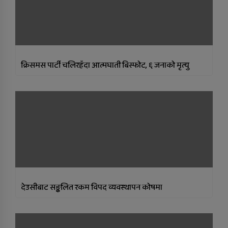
क्रिसमस पार्टी चलिरहँदा आत्मघाती बिस्फोट, ६ जनाको मृत्यु
देउसीबाट सङ्कलित रकम विपद व्यवस्थापन कोषमा