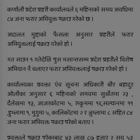
कर्णाली प्रदेश प्रहरी कार्यालयले ६ महिनाकाे समय अवधिमा
जिल्ला अस्पतालमा जटिल शल्यक्रिया
सफल
८४ जना फरार अभियुक्त पक्राउ गरेकाे छ ।
समानताका लागि सरोकारवालाको १० बुँदे
अदालत मुद्दाकाे फैसला अनुसार प्रहरीले फरार
प्रतिबद्धता
अभियुक्तलाई पक्राउ गरेकाे हाे ।
प्रदेशमै पहिलो प्रविधिमैत्री बन्दै विरेन्द्रनगर
गत साउन १ गतेदेखि पुस मसान्तसम्म प्रदेश प्रहरीले विशेष
कर्णालीमा विपद् प्रतिकार्य योजना लागू
अभियान नै चलाएर फरार अभियक्तलाई पक्राउ गरेकाे हाे ।
रुकुम पश्चिमका छ स्थानीय तहले ल्याए
कार्यालयका प्रवक्ता एंव सूचना अधिकारी बीर बहादुर
तिन अर्ब ६२ करोड बजेट
ओलीका अनुसार ६ महिनाकाे समयमा सुर्खेतमा २३ ,
सार्वजनिक बिदामा पनि सेवा दिदै
दैलेखमा १३, जाजरकाेटमा ५, रुकुममा १६,सल्यानमा ११
,हुम्लामा १, मुगुमा ५, कालिकाेटमा २ र जुम्लामा ८ सहित ८४
कालीकोटका नौ पालिकाको चार अर्ब ५५
जना फरार अभियक्त पक्राउ परेकाे बताए ।
करोड बजेट
अपाङ्गता भएकी छात्राको शिक्षाबाट बन्चित
प्रवक्ताले पक्राउ परेकाबाट ४३ लाख ८७ हजार २ सय ५३