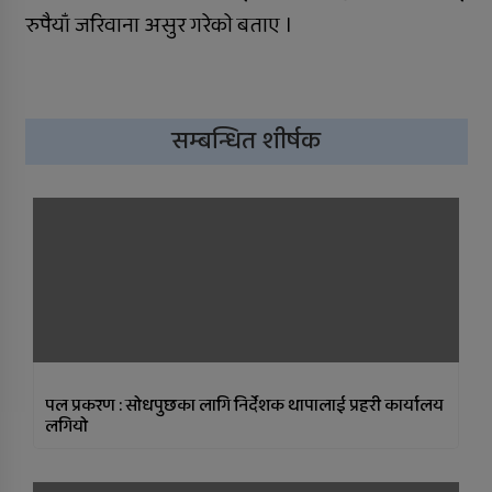
रुपैयाँ जरिवाना असुर गरेकाे बताए ।
सुर्खेतमा लागुऔषधविरुद्ध सचेतना
कार्यक्रम
सम्बन्धित शीर्षक
पल प्रकरण : सोधपुछका लागि निर्देशक थापालाई प्रहरी कार्यालय
लगियो