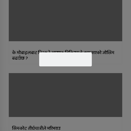
के मोबाइलबाट निस्कने आरएफ विकिरणले क्यान्सरको जोखिम
बढाउँछ ?
सिमकोट तीर्थयात्रीले भरिभराउ