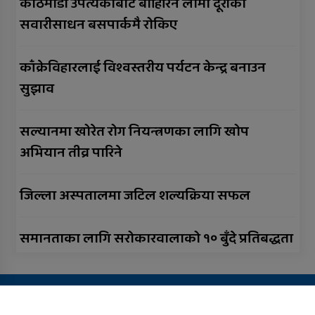
काठमाडौं उपत्यकाबाट बाहिरिने लामो दूरीका
सवारीसाधन बसपार्कमै रोकिए
काँक्रेविहारलाई विश्वस्तरीय पर्यटन केन्द्र बनाउन
सुझाव
सल्यानमा खोरेत रोग नियन्त्रणका लागि खोप
अभियान तीव्र पारिने
जिल्ला अस्पतालमा जटिल शल्यक्रिया सफल
समानताका लागि सरोकारवालाको १० बुँदे प्रतिबद्धता
Copyright All right reserved Design By:
Aarush Creation
हाम्रो बारेमा