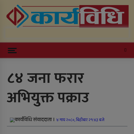
Skip
K
to
content
Online News Portal
Trending Now
८४ जना फरार
काठमाडौं उपत्यकाबाट बाहिरिने लामो
अभियुक्त पक्राउ
दूरीका सवारीसाधन बसपार्कमै रोकिए
काँक्रेविहारलाई विश्वस्तरीय पर्यटन केन्द्र
बनाउन सुझाव
कार्यविधि संवाददाता ।
४ माघ २०८०, बिहीबार २१:४३ बजे
सल्यानमा खोरेत रोग नियन्त्रणका लागि
खोप अभियान तीव्र पारिने