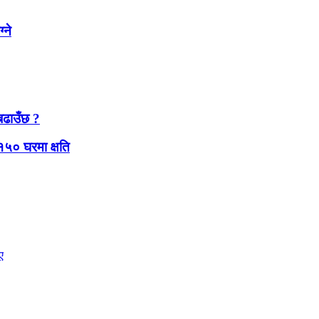
्ने
बढाउँछ ?
१५० घरमा क्षति
ए