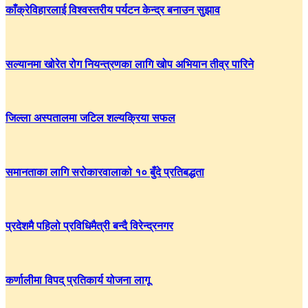
काँक्रेविहारलाई विश्वस्तरीय पर्यटन केन्द्र बनाउन सुझाव
सल्यानमा खोरेत रोग नियन्त्रणका लागि खोप अभियान तीव्र पारिने
जिल्ला अस्पतालमा जटिल शल्यक्रिया सफल
समानताका लागि सरोकारवालाको १० बुँदे प्रतिबद्धता
प्रदेशमै पहिलो प्रविधिमैत्री बन्दै विरेन्द्रनगर
कर्णालीमा विपद् प्रतिकार्य योजना लागू