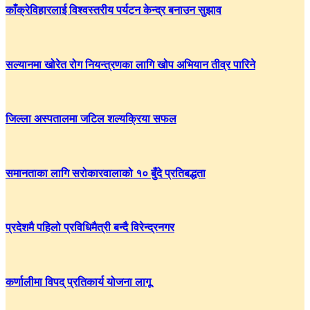
काँक्रेविहारलाई विश्वस्तरीय पर्यटन केन्द्र बनाउन सुझाव
सल्यानमा खोरेत रोग नियन्त्रणका लागि खोप अभियान तीव्र पारिने
जिल्ला अस्पतालमा जटिल शल्यक्रिया सफल
समानताका लागि सरोकारवालाको १० बुँदे प्रतिबद्धता
प्रदेशमै पहिलो प्रविधिमैत्री बन्दै विरेन्द्रनगर
कर्णालीमा विपद् प्रतिकार्य योजना लागू