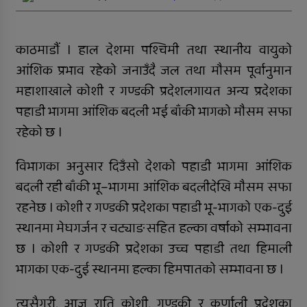
जिल्ला अस्पतालमा जटिल शल्यक्रिया
सफल
काठमाडौं । हाल देशमा पश्चिमी तथा स्थानीय वायुको
समानताका लागि सरोकारवालाको १० बुँदे
प्रतिबद्धता
आंशिक प्रभाव रहेको जनाउँदै जल तथा मौसम पूर्वानुमान
महाशाखाले कोशी र गण्डकी प्रदेशलगायत अन्य प्रदेशका
प्रदेशमै पहिलो प्रविधिमैत्री बन्दै विरेन्द्रनगर
पहाडी भागमा आंशिक बदली भई बाँकी भागको मौसम सफा
कर्णालीमा विपद् प्रतिकार्य योजना लागू
रहेको छ ।
रुकुम पश्चिमका छ स्थानीय तहले ल्याए
विभागका अनुसार दिउँसो देशको पहाडी भागमा आंशिक
तिन अर्ब ६२ करोड बजेट
बदली रही बाँकी भू–भागमा आंशिक बदलीदेखि मौसम सफा
सार्वजनिक बिदामा पनि सेवा दिदै
रहनेछ । कोशी र गण्डकी प्रदेशका पहाडी भू-भागको एक-दुई
स्थानमा मेघगर्जन र चट्याङसहित हल्का वर्षाको सम्भावना
कालीकोटका नौ पालिकाको चार अर्ब ५५
छ । कोशी र गण्डकी प्रदेशका उच्च पहाडी तथा हिमाली
करोड बजेट
भागका एक-दुई स्थानमा हल्का हिमपातको सम्भावना छ ।
अपाङ्गता भएकी छात्राको शिक्षाबाट बन्चित
त्यसैगरी, आज राति कोशी, गण्डकी र कर्णाली प्रदेशका