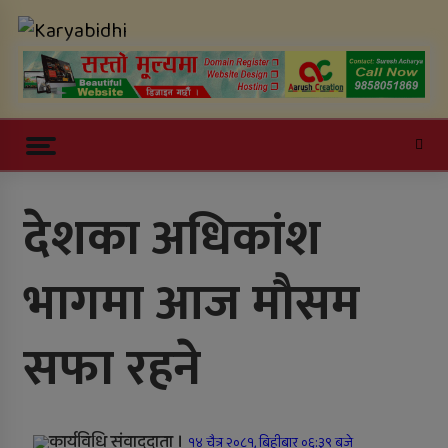
Skip
Karyabidhi
to
content
Online News Portal
Trending Now
देशका अधिकांश
काठमाडौं उपत्यकाबाट बाहिरिने लामो
भागमा आज मौसम
दूरीका सवारीसाधन बसपार्कमै रोकिए
काँक्रेविहारलाई विश्वस्तरीय पर्यटन केन्द्र
सफा रहने
बनाउन सुझाव
सल्यानमा खोरेत रोग नियन्त्रणका लागि
खोप अभियान तीव्र पारिने
कार्यविधि संवाददाता ।
१४ चैत्र २०८१, बिहीबार ०६:३९ बजे