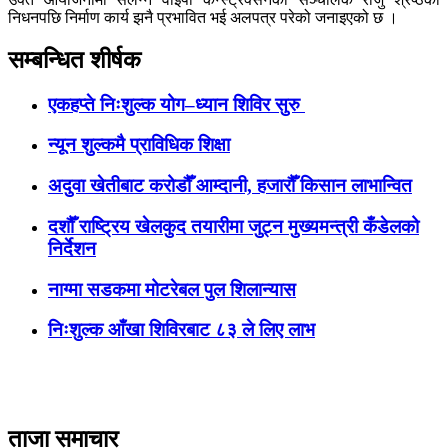
निधनपछि निर्माण कार्य झनै प्रभावित भई अलपत्र परेको जनाइएको छ ।
सम्बन्धित शीर्षक
एकहप्ते निःशुल्क योग–ध्यान शिविर सुरु
न्यून शुल्कमै प्राविधिक शिक्षा
अदुवा खेतीबाट करोडौँ आम्दानी, हजारौँ किसान लाभान्वित
दशौँ राष्ट्रिय खेलकुद तयारीमा जुट्न मुख्यमन्त्री कँडेलको
निर्देशन
नाग्मा सडकमा मोटरेबल पुल शिलान्यास
निःशुल्क आँखा शिविरबाट ८३ ले लिए लाभ
ताजा समाचार