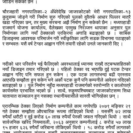
जोडिन सकेको छैन ।
चौरजहारी नगरपालिका–२ अँधेरेदेखि जाजरकोटको भेरी नगरपालिका–१३
कुदुसम्म जोड्ने गरी निर्माण सुरु गरिएको पुलको दुवैतर्फ आधार पिल्लर मात्रै
खडा गरिएका छन्, तर मुख्य संरचना अझै निर्माण हुन सकेको छैन । मध्यपहाडी
राजमार्ग योजना कार्यालय, दैलेखका प्रमुख निरञ्जन थापाका अनुसार पुल
निर्माणका लागि नयाँ ठेक्काको प्रक्रिया अगाडि बढाइएको छ । साबिक
डिजाइनमा आवश्यक परिमार्जन गरी स्वीकृतिका लागि सडक विभागमा पठाइएको
र सम्भवतः यसै वर्ष टेन्डर आह्वान गरिने तयारी रहेको उनले जानकारी दिए ।
नदीको धार परिवर्तन भई फैलिएको अवस्थालाई ध्यानमा राख्दै तटबन्धसहितको
नयाँ डिजाइन तयार गरिएको छ । पहिलो ठेक्का रद्द भएपछि दुई पटक टेन्डर
आह्वान गरिए पनि सफल हुन सकेन । एक पटक लागतभन्दा बढी प्रस्ताव
आएपछि सम्झौता हुन सकेन भने अर्को पटक कुनै पनि कम्पनीले आवेदन नदिएको
बताइएको छ । पुल निर्माण नहुँदा मध्यपहाडी राजमार्गको स्तरोन्नति र कालोपत्रे
कार्यसमेत प्रभावित भएको छ । साथै, रुकुमपश्चिमबाट जाजरकोटसम्म सिधा
यातायात सञ्चालन हुन नसक्दा स्थानीयवासीले सास्ती भोगिरहेका छन् ।
प्रारम्भिक ठेक्का लिएको निर्माण कम्पनीले काम नगरेपछि २०७९ मङ्सिर २९
गते ठेक्का सम्झौता औपचारिक रूपमा तोडिएको थियो । यससँगै ७२ लाख
रुपैयाँ धरौटी र दुई करोड ६० लाख रुपैयाँ पेस्की जफत गरिएको थियो । साथै
सार्वजनिक खरिद नियमावली, २०६३ अनुसार कम्पनीलाई ८ करोड ५७ लाख
९५ हजार ६२६ रुपैयाँ जरिबाना तोकिएको थियो । १८ करोड रुपैयाँ लागतको
उक्त आयोजनामा संलग्न वाइपी कन्स्ट्रक्सनका सञ्चालक राजु श्रेष्ठको