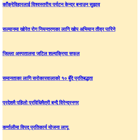
काँक्रेविहारलाई विश्वस्तरीय पर्यटन केन्द्र बनाउन सुझाव
सल्यानमा खोरेत रोग नियन्त्रणका लागि खोप अभियान तीव्र पारिने
जिल्ला अस्पतालमा जटिल शल्यक्रिया सफल
समानताका लागि सरोकारवालाको १० बुँदे प्रतिबद्धता
प्रदेशमै पहिलो प्रविधिमैत्री बन्दै विरेन्द्रनगर
कर्णालीमा विपद् प्रतिकार्य योजना लागू