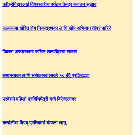
काँक्रेविहारलाई विश्वस्तरीय पर्यटन केन्द्र बनाउन सुझाव
सल्यानमा खोरेत रोग नियन्त्रणका लागि खोप अभियान तीव्र पारिने
जिल्ला अस्पतालमा जटिल शल्यक्रिया सफल
समानताका लागि सरोकारवालाको १० बुँदे प्रतिबद्धता
प्रदेशमै पहिलो प्रविधिमैत्री बन्दै विरेन्द्रनगर
कर्णालीमा विपद् प्रतिकार्य योजना लागू