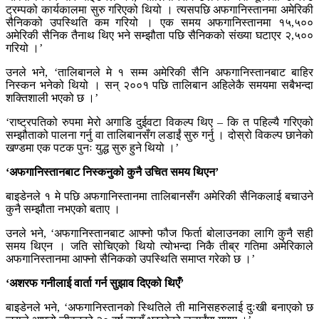
ट्रम्पको कार्यकालमा सुरु गरिएको थियो । त्यसपछि अफगानिस्तानमा अमेरिकी
सैनिकको उपस्थिति कम गरियो । एक समय अफगानिस्तानमा १५,५००
अमेरिकी सैनिक तैनाथ थिए भने सम्झौता पछि सैनिकको संख्या घटाएर २,५००
गरियो ।’
उनले भने, ‘तालिबानले मे १ सम्म अमेरिकी सैनि अफगानिस्तानबाट बाहिर
निस्कन भनेको थियो । सन् २००१ पछि तालिबान अहिलेकै समयमा सबैभन्दा
शक्तिशाली भएको छ ।’
‘राष्ट्रपतिको रुपमा मेरो अगाडि दुईवटा विकल्प थिए – कि त पहिल्यै गरिएको
सम्झौताको पालना गर्नु वा तालिबानसँग लडाईं सुरु गर्नु । दोस्रो विकल्प छानेको
खण्डमा एक पटक पुनः युद्ध सुरु हुने थियो ।’
‘अफगानिस्तानबाट निस्कनुको कुनै उचित समय थिएन’
बाइडेनले १ मे पछि अफगानिस्तानमा तालिबानसँग अमेरिकी सैनिकलाई बचाउने
कुनै सम्झौता नभएको बताए ।
उनले भने, ‘अफगानिस्तानबाट आफ्नो फौज फिर्ता बोलाउनका लागि कुनै सही
समय थिएन । जति सोचिएको थियो त्योभन्दा निकै तीब्र गतिमा अमेरिकाले
अफगानिस्तानमा आफ्नो सैनिकको उपस्थिति समाप्त गरेको छ ।’
‘अशरफ गनीलाई वार्ता गर्न सुझाव दिएको थिएँ’
बाइडेनले भने, ‘अफगानिस्तानको स्थितिले ती मानिसहरुलाई दुःखी बनाएको छ