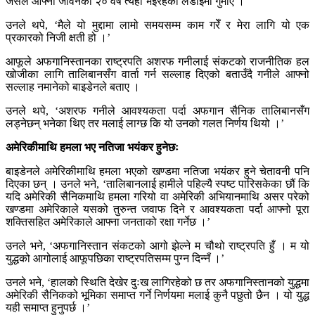
जसले आफ्नो जीवनको २० वर्ष त्यहाँ भइरहेको लडाईंमा गुमाए ।’
उनले थपे, ‘मैले यो मुद्दामा लामो समयसम्म काम गरेँ र मेरा लागि यो एक
प्रकारको निजी क्षती हो ।’
आफूले अफगानिस्तानका राष्ट्रपति अशरफ गनीलाई संकटको राजनीतिक हल
खोजीका लागि तालिबानसँग वार्ता गर्न सल्लाह दिएको बताउँदै गनीले आफ्नो
सल्लाह नमानेको बाइडेनले बताए ।
उनले थपे, ‘अशरफ गनीले आवश्यकता पर्दा अफगान सैनिक तालिबानसँग
लड्नेछन् भनेका थिए तर मलाई लाग्छ कि यो उनको गलत निर्णय थियो ।’
अमेरिकीमाथि हमला भए नतिजा भयंकर हुनेछः
बाइडेनले अमेरिकीमाथि हमला भएको खण्डमा नतिजा भयंकर हुने चेतावनी पनि
दिएका छन् । उनले भने, ‘तालिबानलाई हामीले पहिल्यै स्पष्ट पारिसकेका छौं कि
यदि अमेरिकी सैनिकमाथि हमला गरियो वा अमेरिकी अभियानमाथि असर परेको
खण्डमा अमेरिकाले यसको तुरुन्त जवाफ दिने र आवश्यकता पर्दा आफ्नो पूरा
शक्तिसहित अमेरिकाले आफ्ना जनताको रक्षा गर्नेछ ।’
उनले भने, ‘अफगानिस्तान संकटको आगो झेल्ने म चौथो राष्ट्रपति हुँ । म यो
युद्धको आगोलाई आफूपछिका राष्ट्रपतिसम्म पुग्न दिन्नँ ।’
उनले भने, ‘हालको स्थिति देखेर दुःख लागिरहेको छ तर अफगानिस्तानको युद्धमा
अमेरिकी सैनिकको भूमिका समाप्त गर्ने निर्णयमा मलाई कुनै पछुतो छैन । यो युद्ध
यही समाप्त हुनुपर्छ ।’