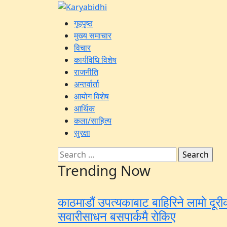
Skip
Karyabidhi
to
Online News Portal
गृहपृष्ठ
content
मुख्य समाचार
विचार
कार्यविधि विशेष
राजनीति
अन्तर्वार्ता
आयोग विशेष
आर्थिक
कला/साहित्य
सुरक्षा
Search
for:
Trending Now
काठमाडौं उपत्यकाबाट बाहिरिने लामो दूरी
सवारीसाधन बसपार्कमै रोकिए