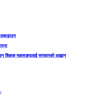
्म लकडाउन
ापना
ा आउन शिक्षक महासङ्घलाई सरकारकाे आह्वान
ए