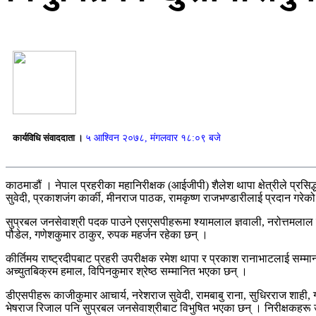
कार्यविधि संवाददाता ।
५ आश्विन २०७८, मंगलवार १८:०९ बजे
काठमाडौं । नेपाल प्रहरीका महानिरीक्षक (आईजीपी) शैलेश थापा क्षेत्रीले प्र
सुवेदी, प्रकाशजंग कार्की, मीनराज पाठक, रामकृष्ण राजभण्डारीलाई प्रदान गरेक
सुप्रबल जनसेवाश्री पदक पाउने एसएसपीहरूमा श्यामलाल ज्ञवाली, नरोत्तमलाल प
पौडेल, गणेशकुमार ठाकुर, रुपक महर्जन रहेका छन् ।
कीर्तिमय राष्ट्रदीपबाट प्रहरी उपरीक्षक रमेश थापा र प्रकाश रानाभाटलाई सम्मान 
अच्युतबिक्रम हमाल, विपिनकुमार श्रेष्ठ सम्मानित भएका छन् ।
डीएसपीहरू काजीकुमार आचार्य, नरेशराज सुवेदी, रामबाबु राना, सुधिरराज शाही, ग
भेषराज रिजाल पनि सुप्रबल जनसेवाश्रीबाट विभुषित भएका छन् । निरीक्षकहरू उपे