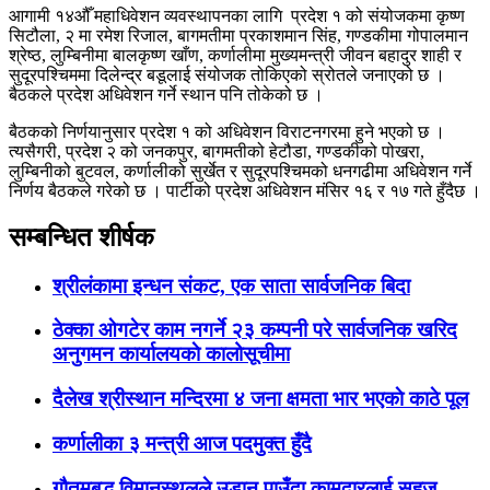
आगामी १४औँ महाधिवेशन व्यवस्थापनका लागि प्रदेश १ को संयोजकमा कृष्ण
सिटौला, २ मा रमेश रिजाल, बागमतीमा प्रकाशमान सिंह, गण्डकीमा गोपालमान
श्रेष्ठ, लुम्बिनीमा बालकृष्ण खाँण, कर्णालीमा मुख्यमन्त्री जीवन बहादुर शाही र
सुदूरपश्चिममा दिलेन्द्र बडूलाई संयोजक तोकिएको स्रोतले जनाएको छ ।
बैठकले प्रदेश अधिवेशन गर्ने स्थान पनि तोकेको छ ।
बैठकको निर्णयानुसार प्रदेश १ को अधिवेशन विराटनगरमा हुने भएको छ ।
त्यसैगरी, प्रदेश २ को जनकपुर, बागमतीको हेटौडा, गण्डकीको पोखरा,
लुम्बिनीको बुटवल, कर्णालीको सुर्खेत र सुदूरपश्चिमको धनगढीमा अधिवेशन गर्ने
निर्णय बैठकले गरेको छ । पार्टीको प्रदेश अधिवेशन मंसिर १६ र १७ गते हुँदैछ ।
सम्बन्धित शीर्षक
श्रीलंकामा इन्धन संकट, एक साता सार्वजनिक बिदा
ठेक्का ओगटेर काम नगर्ने २३ कम्पनी परे सार्वजनिक खरिद
अनुगमन कार्यालयकाे कालोसूचीमा
दैलेख श्रीस्थान मन्दिरमा ४ जना क्षमता भार भएकाे काठे पूल
कर्णालीका ३ मन्त्री आज पदमुक्त हुँदै
गौतमबुद्ध विमानस्थलले उडान पाउँदा कामदारलाई सहज