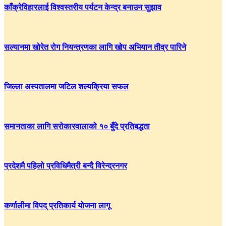
काँक्रेविहारलाई विश्वस्तरीय पर्यटन केन्द्र बनाउन सुझाव
सल्यानमा खोरेत रोग नियन्त्रणका लागि खोप अभियान तीव्र पारिने
जिल्ला अस्पतालमा जटिल शल्यक्रिया सफल
समानताका लागि सरोकारवालाको १० बुँदे प्रतिबद्धता
प्रदेशमै पहिलो प्रविधिमैत्री बन्दै विरेन्द्रनगर
कर्णालीमा विपद् प्रतिकार्य योजना लागू