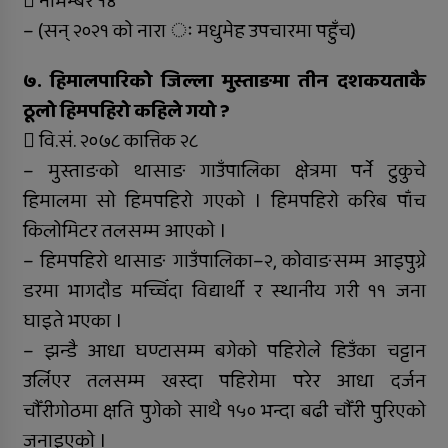
 नोभेम्बर १४
– (सन् २०२१ को नारा ः मधुमेह उपचारमा पहुँच)
७. हिमालपारिको जिल्ला मुस्ताङमा तीन दशकयताकै
ठूलो हिमपहिरो कहिले गयो ?
 वि.सं. २०७८ कात्तिक २८
– मुस्ताङको थासाङ गाउँपालिका क्षेत्रमा पर्ने टुकुचे
हिमालमा सो हिमपहिरो गएको । हिमपहिरो करिब पाँच
किलोमिटर तलसम्म आएको ।
– हिमपहिरो थासाङ गाउँपालिका–२, कोवाङसम्म आइपुग्ने
डरमा भागदौड मच्चिँदा विद्यार्थी र स्थानीय गरी ११ जना
घाइते भएका ।
– झन्डै आधा घण्टासम्म बगेको पहिरोले हिउँका चट्टान
उर्लिएर तलसम्म खस्दा पहिरोमा परेर आधा दर्जन
चौँरीगोठमा क्षति पुगेको साथै १५० भन्दा बढी चौँरी पुरिएको
जनाइएको ।