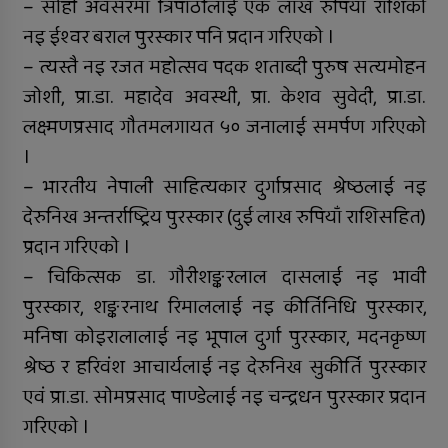
– सोही अवसरमा त्रिपाठीलाई एक लाख रुपियाँ राशिको
नइ ईश्वर बराल पुरस्कार पनि प्रदान गरिएको ।
– त्यस्तै नइ रजत महोत्सव पदक शताब्दी पुरुष सत्यमोहन
जोशी, प्रा.डा. महादेव अवस्थी, प्रा. केशव सुवेदी, प्रा.डा.
लक्ष्मणप्रसाद गौतमलगायत ५० जनालाई समर्पण गरिएको
।
– भारतीय नेपाली साहित्यकार दुर्गाप्रसाद श्रेष्ठलाई नइ
देरुनिख अन्तर्राष्ट्रिय पुरस्कार (दुई लाख रुपियाँ राशिसहित)
प्रदान गरिएको ।
– चिकित्सक डा. गौरीशङ्करलाल दासलाई नइ भावी
पुरस्कार, शङ्करनाथ रिमाललाई नइ कीर्तिनिधि पुरस्कार,
मनिषा कोइरालालाई नइ भूपाल दुर्गा पुरस्कार, मदनकृष्ण
श्रेष्ठ र हरिवंश आचार्यलाई नइ देरुनिख सुकीर्ति पुरस्कार
एवं प्रा.डा. सोमप्रसाद पाण्डेलाई नइ चन्द्रधन पुरस्कार प्रदान
गरिएको ।