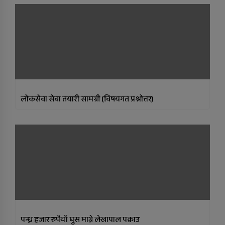
लोकसेवा सेवा तयारी सामग्री (विषयगत प्रश्नोत्तर)
पन्ध्र हजार रुपैयाँ घुस माग्ने लेखापाल पक्राउ