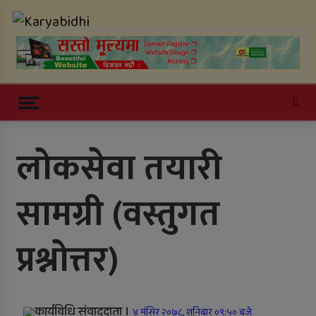
Skip
Karyabidhi
to
content
Online News Portal
Trending Now
लोकसेवा तयारी
काठमाडौं उपत्यकाबाट बाहिरिने लामो
सामग्री (वस्तुगत
दूरीका सवारीसाधन बसपार्कमै रोकिए
काँक्रेविहारलाई विश्वस्तरीय पर्यटन केन्द्र
प्रश्नोत्तर)
बनाउन सुझाव
सल्यानमा खोरेत रोग नियन्त्रणका लागि
खोप अभियान तीव्र पारिने
कार्यविधि संवाददाता ।
४ मंसिर २०७८, शनिबार ०९:५० बजे