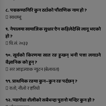
८. पद्मकण्ठगिरि कुन ठाउँको पौराणिक नाम हो ?
 स्वयम्भू
९. नेपालमा सामाजिक सुधार ऐन कहिलेदेखि लागू भएको
हो ?
 वि.सं. २०३३
१०. सूर्यको किरणमा सात रङ हुन्छन् भनी पत्ता लगाउने
वैज्ञानिक को हुन् ?
 सर आइज्याक न्युटन (बेलायत)
११. प्राथमिक रङमा कुन–कुन रङ पर्दछन् ?
 रातो, नीलो र हरियो
१२. प्यागोडा शैलीको सबैभन्दा पुरानो मन्दिर कुन हो ?