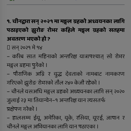
जिल्ला अस्पतालमा जटिल शल्यक्रिया
सफल
१. चीनद्वारा सन् २०२१ मा मङ्गल ग्रहको अध्ययनका लागि
समानताका लागि सरोकारवालाको १० बुँदे
प्रतिबद्धता
पठाइएको झुरोङ रोभर कहिले मङ्गल ग्रहको सतहमा
अवतरण भएको हो ?
प्रदेशमै पहिलो प्रविधिमैत्री बन्दै विरेन्द्रनगर
 सन् २०२१ मे १४
कर्णालीमा विपद् प्रतिकार्य योजना लागू
– करिब सात महिनाको अन्तरिक्ष यात्रापश्चात् सो रोभर
मङ्गल ग्रहमा पुगेको ।
रुकुम पश्चिमका छ स्थानीय तहले ल्याए
– पौराणिक अग्नि र युद्ध देवताको नामबाट नामकरण
तिन अर्ब ६२ करोड बजेट
गरिएको झुरोङ रोभरको तौल २४० केजी रहेको ।
सार्वजनिक बिदामा पनि सेवा दिदै
– चीनले यसअघि मङ्गल ग्रहको अध्ययनका लागि सन् २०२०
जुलाई २३ मा तियान्वेन–१ अन्तरिक्ष यान त्यसतर्फ
कालीकोटका नौ पालिकाको चार अर्ब ५५
करोड बजेट
प्रक्षेपण गरेको ।
– हालसम्म ईयू, अमेरिका, यूके, रसिया, यूएई, जापान र
अपाङ्गता भएकी छात्राको शिक्षाबाट बन्चित
चीनले मङ्गल अभियानका लागि यान पठाएका ।