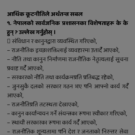
सफल
आर्थिक कूटनीतिले अर्थतन्त्र सबल
समानताका लागि सरोकारवालाको १० बुँदे
प्रतिबद्धता
१. नेपालको सार्वजनिक प्रशासनका विशेषताहरू के के
हुन् ? उल्लेख गर्नुहोस् ।
प्रदेशमै पहिलो प्रविधिमैत्री बन्दै विरेन्द्रनगर
 संविधान र कानुनद्वारा व्यवस्थित गरिएको,
कर्णालीमा विपद् प्रतिकार्य योजना लागू
– राजनीतिक इच्छाशक्तिलाई व्यवहारमा उतार्दै आएको,
– नीति तथा कानुन निर्माणमा राजनीतिक नेतृत्वलाई सूचना
रुकुम पश्चिमका छ स्थानीय तहले ल्याए
प्रवाह गर्दै आएको,
तिन अर्ब ६२ करोड बजेट
– सरकारको नीति तथा कार्यक्रमप्रति प्रतिबद्ध रहेको,
सार्वजनिक बिदामा पनि सेवा दिदै
– जुनसुकै दलको सरकार गठन भए पनि आफ्नो कार्य गर्दै
आएको,
कालीकोटका नौ पालिकाको चार अर्ब ५५
करोड बजेट
– राजनीतिप्रति तटस्थता देखाएको,
– कानुन कार्यान्वयन गर्ने संयन्त्रका रूपमा स्वीकार गरिएको,
अपाङ्गता भएकी छात्राको शिक्षाबाट बन्चित
– स्थायी सरकारका रूपमा कार्य गर्दै आएको,
सुर्खेतमा लागुऔषधविरुद्ध सचेतना
– राजनीतिक शून्यतामा पनि देश र जनताको निरन्तर सेवा