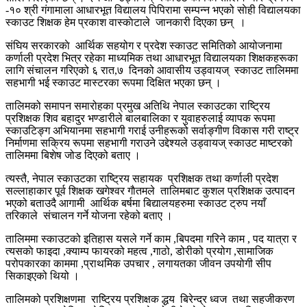
-१० श्री गंगामाला आधारभूत विद्यालय पिपिरामा सम्पन्न भएको साेही विद्यालयका
स्काउट शिक्षक हेम प्रकाश वास्काेटाले जानकारी दिएका छन् ।
संघिय सरकारकाे आर्थिक सहयोग र प्रदेश स्काउट समितिको आयोजनामा
कर्णाली प्रदेश भित्र रहेका माध्यमिक तथा आधारभूत विद्यालयका शिक्षकहरूका
लागि संचालन गरिएको ६ रात,७ दिनको आवासीय उड्वायज् स्काउट तालिममा
सहभागी भई स्काउट मास्टरका रूपमा दिक्षित भएका छन् ।
तालिमको समापन समारोहका प्रमुख अतिथि नेपाल स्काउटका राष्ट्रिय
प्रशिक्षक शिव बहादुर भण्डारीले बालबालिका र युवाहरुलाई व्यापक रूपमा
स्काउटिङ्ग अभियानमा सहभागी गराई उनीहरूको सर्वाङ्गीण विकास गरी राष्ट्र
निर्माणमा सक्रिय रूपमा सहभागी गराउने उद्देश्यले उड्वायज् स्काउट माष्टरको
तालिममा बिशेष जोड दिएको बताए ।
त्यस्तै, नेपाल स्काउटका राष्ट्रिय सहायक प्रशिक्षक तथा कर्णाली प्रदेश
सल्लाहाकार पूर्व शिक्षक खगेश्वर गाैतमले तालिमबाट कुशल प्रशिक्षक उत्पादन
भएको बताउदै आगामी आर्थिक बर्षमा बिद्यालयहरुमा स्काउट ट्रुप नयाँ
तरिकाले संचालन गर्ने योजना रहेको बताए ।
तालिममा स्काउटको इतिहास यसले गर्ने काम ,बिपदमा गरिने काम , पद यात्रा र
त्यसकाे फाइदा ,क्याम्प फायरको महत्व ,गाठो, डोरीको प्रयोग ,सामाजिक
परोपकारका काममा ,प्राथमिक उपचार , लगायतका जीवन उपयोगी सीप
सिकाइएको थियो ।
तालिमको प्रशिक्षणमा राष्ट्रिय प्रशिक्षक द्धय बिरेन्द्र ध्वज तथा सहजीकरण