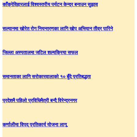
काँक्रेविहारलाई विश्वस्तरीय पर्यटन केन्द्र बनाउन सुझाव
सल्यानमा खोरेत रोग नियन्त्रणका लागि खोप अभियान तीव्र पारिने
जिल्ला अस्पतालमा जटिल शल्यक्रिया सफल
समानताका लागि सरोकारवालाको १० बुँदे प्रतिबद्धता
प्रदेशमै पहिलो प्रविधिमैत्री बन्दै विरेन्द्रनगर
कर्णालीमा विपद् प्रतिकार्य योजना लागू