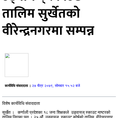
तालिम सुर्खेतकाे
वीरेन्द्रनगरमा सम्पन्न
कार्यविधि संवाददाता ।
२७ चैत्र २०७९, सोमबार १५:५२ बजे
विशेष कार्यविधि संवाददाता
सुर्खेत । कर्णाली प्रदेशका १८ जना शिक्षकले उड्वायज् स्काउट माष्टरको
तालिम लिएका छन् । २५ औं उड्वायज् स्काउट कोर्षकाे तालिम वीरेन्द्रनगर