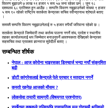
विवरण बुझाउने ७ लाख १९ हजार १ सय ५७ जना रहेका छन् । जुन ९८
दशमलव ६८ प्रतिशत हुन आउँछ । सम्पत्ति विवरण नबुझाउनेको संख्या ९ हजार
५ सय ९० रहेको राष्ट्रिय सतर्कता केन्द्रका सचिव रवीन्द्रनाथ श्रेष्ठले बताए
।
समयमै सम्पत्ति विवरण नबुझाउनेलाई रु ५ हजार रुपैयाँ जरिवाना रहेकाे छ ।
सतर्कता केन्द्रले जिम्मेवारी तथा कर्तव्य पालना नगर्ने संघ, प्रदेश र स्थानीय
तहका कार्यालयलाई थप जिम्मेवार बनाउनुपर्ने आवश्यकता देखिएको केन्द्रका
सहसचिव तथा प्रवक्ता ज्ञानराज सुवेदीले बताए ।
सम्बन्धित शीर्षक
नेपाल : आज कोरोना भाइरसका डिस्चार्ज भन्दा नयाँ संक्रमित
बढी
डोटी कांग्रेसलाई केन्द्रले पेले प्रचार र मतदान नगर्ने
कस्तो रहनेछ आजको मौसम ?
लोकसेवा तयारी सामग्री (विषयगत प्रश्नोत्तर)
सुर्खेतमा कृषकले नलिएपछि रासायनिक मल गाेदाममै थन्कियाे