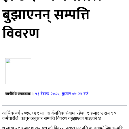
बुझाएनन् सम्पत्ति
विवरण
कार्यविधि संवाददाता ।
१३ बैशाख २०८०, बुधबार ०७:२४ बजे
आर्थिक वर्ष २०७८÷७९ मा सार्वजनिक सेवामा रहेका ९ हजार ५ सय ९०
कर्मचारीले कानुनअनुसार सम्पत्ति विवरण नबुझाएका पाइएको छ ।
७ लाख २९ हजार ७ सय ४७ को विवरण प्राप्त भए पनि कानुनबमोजिम सम्पत्ति