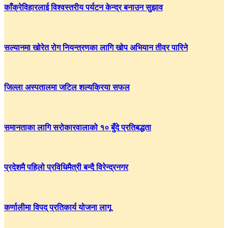
काँक्रेविहारलाई विश्वस्तरीय पर्यटन केन्द्र बनाउन सुझाव
सल्यानमा खोरेत रोग नियन्त्रणका लागि खोप अभियान तीव्र पारिने
जिल्ला अस्पतालमा जटिल शल्यक्रिया सफल
समानताका लागि सरोकारवालाको १० बुँदे प्रतिबद्धता
प्रदेशमै पहिलो प्रविधिमैत्री बन्दै विरेन्द्रनगर
कर्णालीमा विपद् प्रतिकार्य योजना लागू