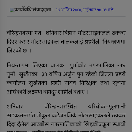
सफल
कार्यविधि संवाददाता ।
१४ आश्विन २०८०, आईतवार १७:५५ बजे
समानताका लागि सरोकारवालाको १० बुँदे
प्रतिबद्धता
वीरेन्द्रनगरमा गत शनिबार बिहान मोटरसाइकलले ठक्कर
दिएर फरार मोटरसाइकल चालकलाई प्रहरीले नियन्त्रणमा
प्रदेशमै पहिलो प्रविधिमैत्री बन्दै विरेन्द्रनगर
लिएकाे छ ।
कर्णालीमा विपद् प्रतिकार्य योजना लागू
नियन्त्रणमा लिएका चालक गुर्भाकाेट नगरपालिका -१४
रुकुम पश्चिमका छ स्थानीय तहले ल्याए
गुमी सुर्खेतका ३१ वर्षिय अर्जुन पुन रहेकाे जिल्ला प्रहरी
तिन अर्ब ६२ करोड बजेट
कार्यालय सुर्खेतका प्रहरी नायव निरिक्षक तथा सूचना
सार्वजनिक बिदामा पनि सेवा दिदै
अधिकारी लक्ष्मण बहादुर शाहीले बताए ।
कालीकोटका नौ पालिकाको चार अर्ब ५५
शनिबार वीरेन्द्रनगरस्थित यरिचोक–मूलपानी
करोड बजेट
सडकअन्तर्गत गोकुल कटेजनजिकै मोटरसाइकलले ठक्कर
अपाङ्गता भएकी छात्राको शिक्षाबाट बन्चित
दिँदा दैलेख आठबीस नगरपालिकाको खिड्कीज्यूला स्थायी