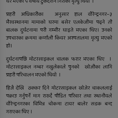
घर भएका ५ वर्षीय टुकदर्शन गिरीको मृत्यु थियाे ।
सुर्खेतमा लागुऔषधविरुद्ध सचेतना
कार्यक्रम
प्रहरी अधिकारीका अनुसार हाल वीरेन्द्रनगर–३
भैरवस्थानमा मामाको घरमा बसेर एलकेजीमा पढ्ने ती
बालक दुर्घटनामा परी गम्भीर घाइते भएका थिए। उनको
उपचारका क्रममा कर्णाली कियर अस्पतालमा मृत्यु भएको
हो।
दुर्घटनापछि मोटरसाइकल चालक फरार भएका थिए ।
मोटरसाइकल नम्बर नखुलेकाले पुनकाे खोजीका लागि
प्रहरी परिचालन भएकाे थियाे ।
हिजै देखि ठक्कर दिने मोटरसाइकल खोजेर चाकललाई
पक्राउ गर्नुपर्ने माग राख्दै पीडित परिवार तथा स्थानीयले
वीरेन्द्रनगरका विभिन्न चोकमा टायर बालेर सडक बन्द
गराएका थिए ।