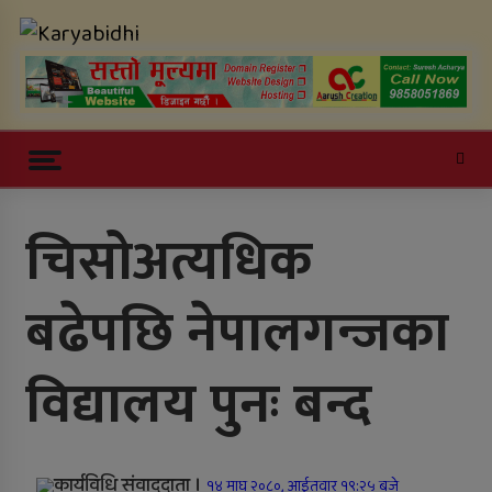
Skip
Karyabidhi
to
content
Online News Portal
Trending Now
चिसोअत्यधिक
काठमाडौं उपत्यकाबाट बाहिरिने लामो
बढेपछि नेपालगन्जका
दूरीका सवारीसाधन बसपार्कमै रोकिए
काँक्रेविहारलाई विश्वस्तरीय पर्यटन केन्द्र
विद्यालय पुनः बन्द
बनाउन सुझाव
सल्यानमा खोरेत रोग नियन्त्रणका लागि
खोप अभियान तीव्र पारिने
कार्यविधि संवाददाता ।
१४ माघ २०८०, आईतवार १९:२५ बजे