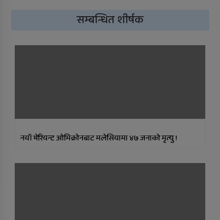
सुर्खेतमा लागुऔषधविरुद्ध सचेतना
कार्यक्रम
सम्बन्धित शीर्षक
नयाँ भेरियन्ट ओमिक्रोनबाट मलेसियामा ४७ जनाको मृत्यु !