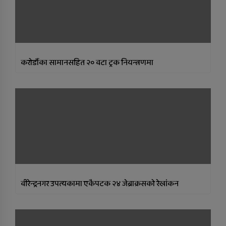
करोडौंका सामानसहित २० वटा ट्रक नियन्त्रणमा
वीरेन्द्रनगर उपत्यकामा एकैपटक २४ जेब्राक्रसको रेखांकन