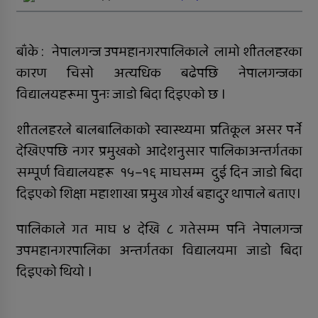
जिल्ला अस्पतालमा जटिल शल्यक्रिया
सफल
बाँके : नेपालगन्ज उपमहानगरपालिकाले लामो शीतलहरका
समानताका लागि सरोकारवालाको १० बुँदे
प्रतिबद्धता
कारण चिसो अत्यधिक बढेपछि नेपालगन्जका
विद्यालयहरूमा पुनः जाडो बिदा दिइएको छ ।
प्रदेशमै पहिलो प्रविधिमैत्री बन्दै विरेन्द्रनगर
शीतलहरले बालबालिकाको स्वास्थ्यमा प्रतिकूल असर पर्ने
कर्णालीमा विपद् प्रतिकार्य योजना लागू
देखिएपछि नगर प्रमुखको आदेशनुसार पालिकाअन्तर्गतका
रुकुम पश्चिमका छ स्थानीय तहले ल्याए
सम्पूर्ण विद्यालयहरू १५–१६ माघसम्म दुई दिन जाडो बिदा
तिन अर्ब ६२ करोड बजेट
दिइएको शिक्षा महाशाखा प्रमुख गोर्ख बहादुर थापाले बताए।
सार्वजनिक बिदामा पनि सेवा दिदै
पालिकाले गत माघ ४ देखि ८ गतेसम्म पनि नेपालगन्ज
कालीकोटका नौ पालिकाको चार अर्ब ५५
उपमहानगरपालिका अन्तर्गतका विद्यालयमा जाडो बिदा
करोड बजेट
दिइएको थियो ।
अपाङ्गता भएकी छात्राको शिक्षाबाट बन्चित