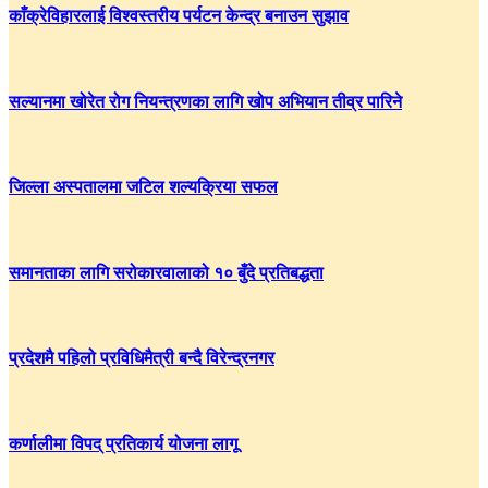
काँक्रेविहारलाई विश्वस्तरीय पर्यटन केन्द्र बनाउन सुझाव
सल्यानमा खोरेत रोग नियन्त्रणका लागि खोप अभियान तीव्र पारिने
जिल्ला अस्पतालमा जटिल शल्यक्रिया सफल
समानताका लागि सरोकारवालाको १० बुँदे प्रतिबद्धता
प्रदेशमै पहिलो प्रविधिमैत्री बन्दै विरेन्द्रनगर
कर्णालीमा विपद् प्रतिकार्य योजना लागू