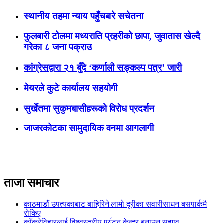
स्थानीय तहमा न्याय पहुँचबारे सचेतना
फुलबारी टोलमा मध्यराति प्रहरीको छापा, जुवातास खेल्दै
गरेका ८ जना पक्राउ
कांग्रेसद्वारा २१ बुँदे ‘कर्णाली सङ्कल्प पत्र’ जारी
मेयरले कुटे कार्यालय सहयोगी
सुर्खेतमा सुकुमबासीहरूको विराेध प्रदर्शन
जाजरकोटका सामुदायिक वनमा आगलागी
ताजा समाचार
काठमाडौं उपत्यकाबाट बाहिरिने लामो दूरीका सवारीसाधन बसपार्कमै
रोकिए
काँक्रेविहारलाई विश्वस्तरीय पर्यटन केन्द्र बनाउन सुझाव