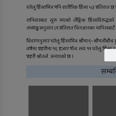
घरेलु हिंसाभित्र पनि शारीरिक हिंसा ५३ प्रतिशत
कर्णालीमा विपद् प्रतिकार्य
योजना लागू
शनिवारबाट सुरु भएको लैङ्गिक हिंसाविरुद्धको
तथ्याङ्कअनुसार ८९ प्रतिशत चिनजानका मानिसबाटै म
कालीकोटका नौ पालिकाको
विवरणनुसार घरेलु हिंसाभित्र श्रीमान्–श्रीमतीबीच
चार अर्ब ५५ करोड बजेट
वर्षमा प्रहरीमा १६ हजार पाँच सय १९ घरेलु हिंसा 
प्रहरी श्राेतले जनाएकाे छ ।
सम्बन