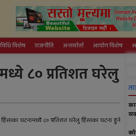
यविधि विशेष
राजनीति
अन्तर्वार्ता
आयोग विशेष
आ
सामध्ये ८० प्रतिशत घरेलु
काँक्रेविहारलाई विश्वस्तरीय
पर्यटन केन्द्र बनाउन सुझाव
ता
ए
काठ
सव
समानताका लागि
क हिंसाका घटनामध्ये ८० प्रतिशत घरेलु हिंसाका घटना हुने
सरोकारवालाको १० बुँदे
काँ
प्रतिबद्धता