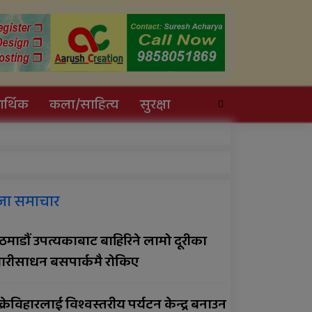
र्थिक
कला/साहित्य
सुरक्षा
सल्यानमा खोरेत रोग
जा समाचार
नियन्त्रणका लागि खोप
अभियान तीव्र पारिने
माडौं उपत्यकाबाट बाहिरिने लामो दूरीका
ारीसाधन बसपार्कमै रोकिए
प्रदेशमै पहिलो प्रविधिमैत्री बन्दै
विरेन्द्रनगर
क्रेविहारलाई विश्वस्तरीय पर्यटन केन्द्र बनाउन