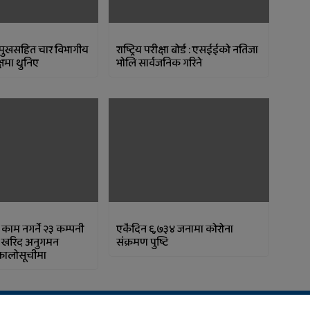
्रमुखसहित चार विभागीय
राष्ट्रिय परीक्षा बोर्ड : एसईईको नतिजा
्षमा थुनिए
भाेलि सार्वजनिक गरिने
काम नगर्ने २३ कम्पनी
एकैदिन ६,७३४ जनामा कोरोना
क खरिद अनुगमन
संक्रमण पुष्टि
 कालोसूचीमा