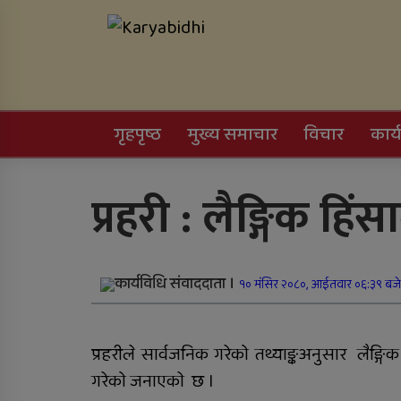
Skip
Karyabidhi
to
content
Online News Portal
गृहपृष्ठ
मुख्य समाचार
विचार
कार्
Trending Now
प्रहरी : लैङ्गिक हिं
काठमाडौं उपत्यकाबाट
बाहिरिने लामो दूरीका
सवारीसाधन बसपार्कमै रोकि
कार्यविधि संवाददाता ।
१० मंसिर २०८०, आईतवार ०६:३९ बजे
जिल्ला अस्पतालमा जटिल
प्रहरीले सार्वजनिक गरेको तथ्याङ्कअनुसार लैङ्गि
शल्यक्रिया सफल
गरेको जनाएकाे छ ।