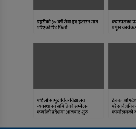
प्रहरीकाे ३० वर्षे सेवा हद हटाउन माग
क्याम्पसका प
गरिएको रिट फिर्ता
प्रमुख कार्यकक
पहिलो सामुदायिक विद्यालय
ठेक्का ओगटेर 
व्यवस्थापन समितिकाे सम्मेलन
परे सार्वजनि
कर्णाली प्रदेशमा आजबाट शुरु
कार्यालयकाे
Copyright All right reserved Design By:
Aarush Creation