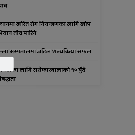
झाव
सार्वजनिक बिदामा पनि सेवा
दिदै
्यानमा खोरेत रोग नियन्त्रणका लागि खोप
यान तीव्र पारिने
सुर्खेतमा लागुऔषधविरुद्ध
सचेतना कार्यक्रम
ल्ला अस्पतालमा जटिल शल्यक्रिया सफल
ानताका लागि सरोकारवालाको १० बुँदे
तिबद्धता